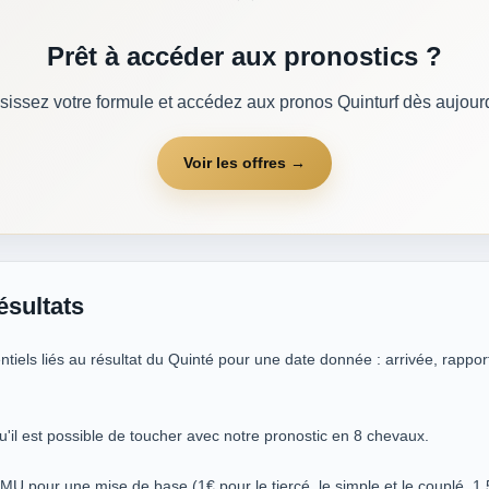
Prêt à accéder aux pronostics ?
sissez votre formule et accédez aux pronos Quinturf dès aujourd
Voir les offres →
ésultats
iels liés au résultat du Quinté pour une date donnée : arrivée, rappor
u'il est possible de toucher avec notre pronostic en 8 chevaux.
PMU pour une mise de base (1€ pour le tiercé, le simple et le couplé, 1,