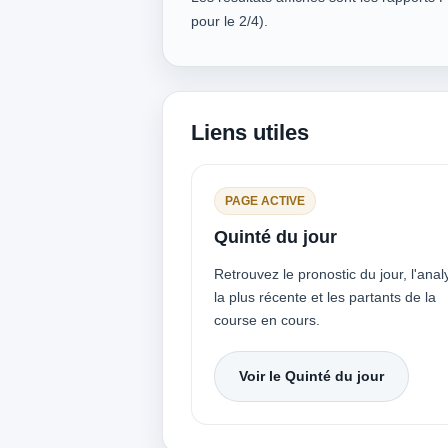
pour le 2/4).
Liens utiles
PAGE ACTIVE
Quinté du jour
Retrouvez le pronostic du jour, l'anal
la plus récente et les partants de la
course en cours.
Voir le Quinté du jour