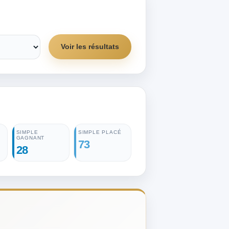
Voir les résultats
SIMPLE
SIMPLE PLACÉ
GAGNANT
73
28