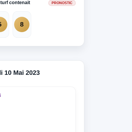
turf contenait
PRONOSTIC
5
8
di 10 Mai 2023
4