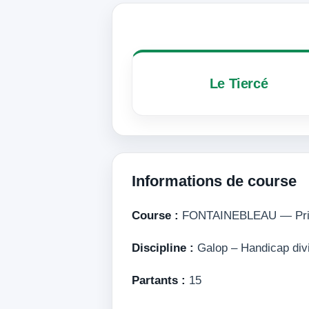
Le Tiercé
Informations de course
Course :
FONTAINEBLEAU — Prix
Discipline :
Galop – Handicap div
Partants :
15