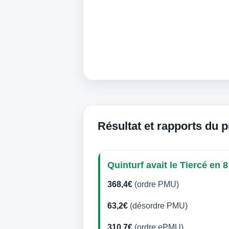
Résultat et rapports du 
Quinturf avait le Tiercé en 8
368,4€
(ordre PMU)
63,2€
(désordre PMU)
310,7€
(ordre ePMU)