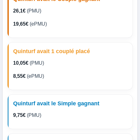
26,1€
(PMU)
19,65€
(ePMU)
Quinturf avait 1 couplé placé
10,05€
(PMU)
8,55€
(ePMU)
Quinturf avait le Simple gagnant
9,75€
(PMU)