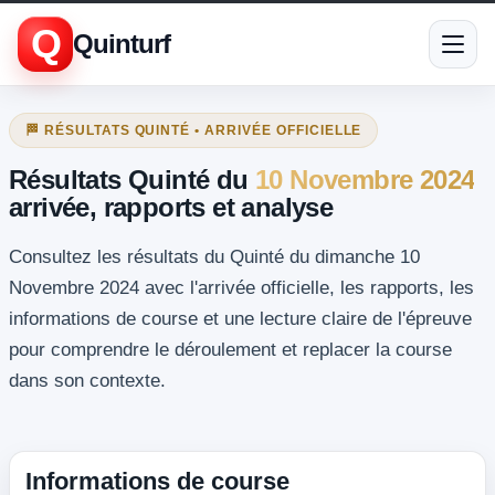
Q
Quinturf
🏁 RÉSULTATS QUINTÉ • ARRIVÉE OFFICIELLE
Résultats Quinté du
10 Novembre 2024
arrivée, rapports et analyse
Consultez les résultats du Quinté du dimanche 10
Novembre 2024 avec l'arrivée officielle, les rapports, les
informations de course et une lecture claire de l'épreuve
pour comprendre le déroulement et replacer la course
dans son contexte.
Informations de course