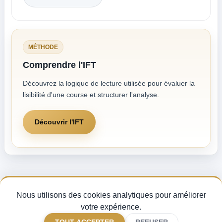
MÉTHODE
Comprendre l'IFT
Découvrez la logique de lecture utilisée pour évaluer la
lisibilité d'une course et structurer l'analyse.
Découvrir l'IFT
Nous utilisons des cookies analytiques pour améliorer
Pronostics Quinté du jour, analyse des partants et indice de fiabilité turf —
pour miser avec méthode sur les courses PMU.
votre expérience.
CGV
Mentions légales
Gérer mes cookies
FAQ