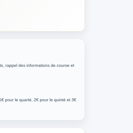
ts, rappel des informations de course et
5€ pour le quarté, 2€ pour le quinté et 3€