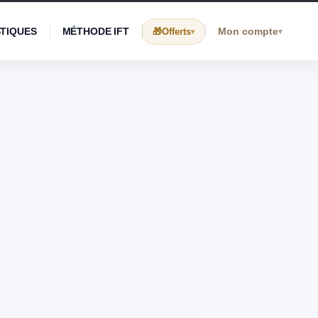
STIQUES
MÉTHODE IFT
Mon compte
Offerts
▾
▾