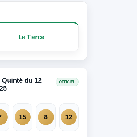
Le Tiercé
 Quinté du 12
OFFICIEL
025
7
15
8
12