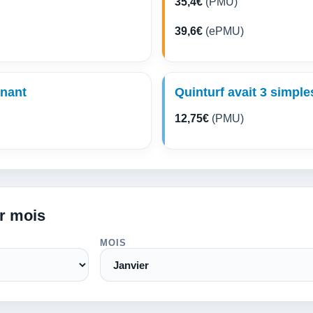
35,4€
(PMU)
39,6€
(ePMU)
gnant
Quinturf avait 3 simple
12,75€
(PMU)
ar mois
MOIS