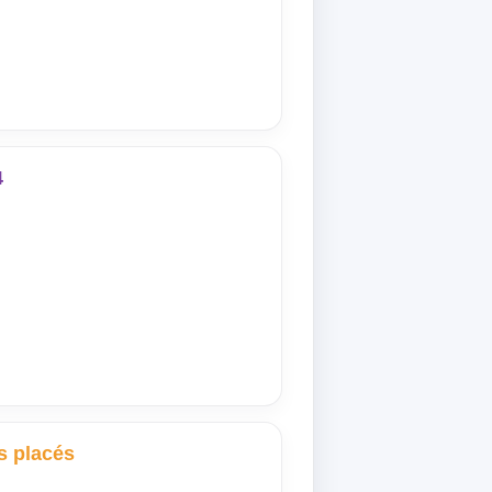
4
s placés