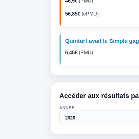
46,5€
(PMU)
56,85€
(ePMU)
Quinturf avait le Simple ga
6,45€
(PMU)
Accéder aux résultats p
ANNÉE