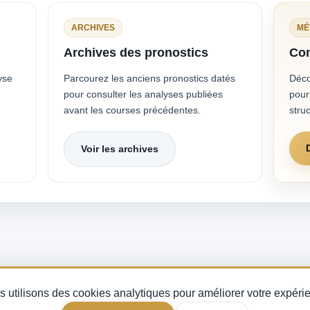
ARCHIVES
MÉ
Archives des pronostics
Com
yse
Parcourez les anciens pronostics datés
Déco
pour consulter les analyses publiées
pour 
avant les courses précédentes.
struc
Voir les archives
uinté du jour, analyse des partants et indice de fiabilité turf — pour miser avec mé
 utilisons des cookies analytiques pour améliorer votre expéri
courses PMU.