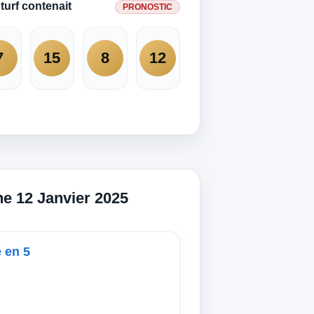
turf contenait
PRONOSTIC
7
15
8
12
he 12 Janvier 2025
é en 5