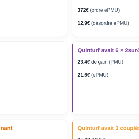
372€
(ordre ePMU)
12,9€
(désordre ePMU)
Quinturf avait 6 × 2sur
23,4€
de gain (PMU)
21,6€
(ePMU)
gnant
Quinturf avait 3 couplé