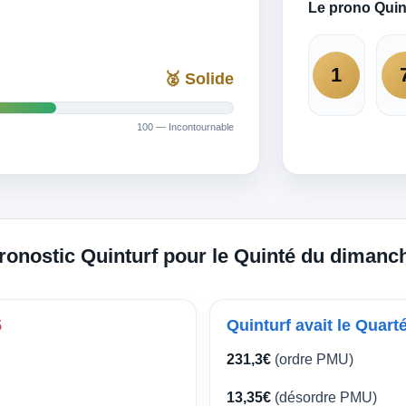
Le prono Quin
1
🥈 Solide
100 — Incontournable
pronostic Quinturf pour le Quinté du dimanc
5
Quinturf avait le Quart
231,3€
(ordre PMU)
13,35€
(désordre PMU)