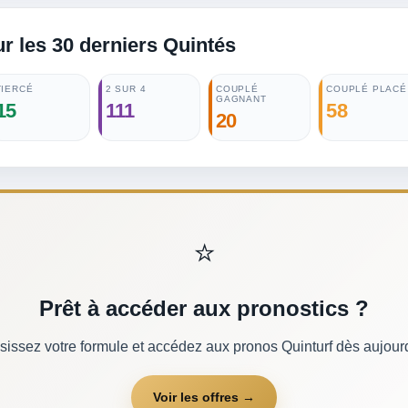
ur les 30 derniers Quintés
TIERCÉ
2 SUR 4
COUPLÉ
COUPLÉ PLACÉ
GAGNANT
15
111
58
20
⭐
Prêt à accéder aux pronostics ?
sissez votre formule et accédez aux pronos Quinturf dès aujourd
Voir les offres →