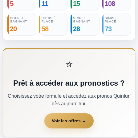
5
11
15
108
COUPLÉ
COUPLÉ
SIMPLE
SIMPLE
GAGNANT
PLACÉ
GAGNANT
PLACÉ
20
58
28
73
⭐
Prêt à accéder aux pronostics ?
Choisissez votre formule et accédez aux pronos Quinturf
dès aujourd'hui.
Voir les offres →