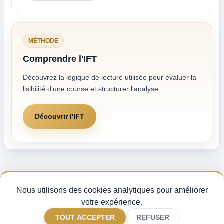
MÉTHODE
Comprendre l'IFT
Découvrez la logique de lecture utilisée pour évaluer la
lisibilité d'une course et structurer l'analyse.
Découvrir l'IFT
Nous utilisons des cookies analytiques pour améliorer
Pronostics Quinté du jour, analyse des partants et indice de fiabilité turf —
pour miser avec méthode sur les courses PMU.
votre expérience.
CGV
Mentions légales
Gérer mes cookies
FAQ
TOUT ACCEPTER
REFUSER