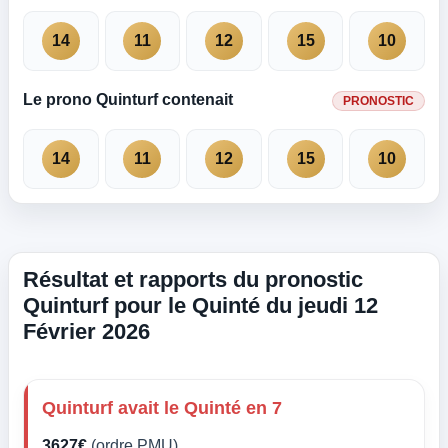
14
11
12
15
10
Le prono Quinturf contenait
PRONOSTIC
14
11
12
15
10
Résultat et rapports du pronostic
Quinturf pour le Quinté du jeudi 12
Février 2026
Quinturf avait le Quinté en 7
3627€
(ordre PMU)