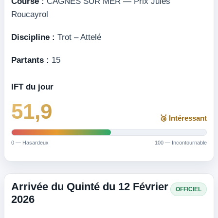
Course :
CAGNES SUR MER — Prix Jules
Roucayrol
Discipline :
Trot – Attelé
Partants :
15
IFT du jour
51,9
🥉 Intéressant
0 — Hasardeux
100 — Incontournable
Arrivée du Quinté du 12 Février
OFFICIEL
2026