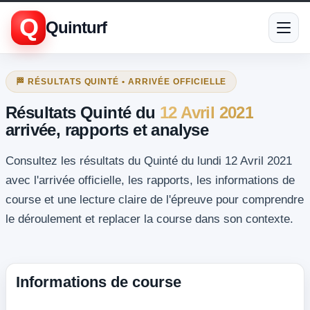
Q
Quinturf
🏁 RÉSULTATS QUINTÉ • ARRIVÉE OFFICIELLE
Résultats Quinté du
12 Avril 2021
arrivée, rapports et analyse
Consultez les résultats du Quinté du lundi 12 Avril 2021
avec l'arrivée officielle, les rapports, les informations de
course et une lecture claire de l'épreuve pour comprendre
le déroulement et replacer la course dans son contexte.
Informations de course