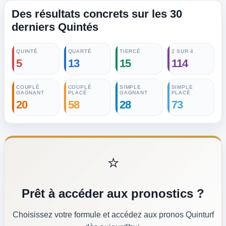
Des résultats concrets sur les 30
derniers Quintés
QUINTÉ
QUARTÉ
TIERCÉ
2 SUR 4
5
13
15
114
COUPLÉ
COUPLÉ
SIMPLE
SIMPLE
GAGNANT
PLACÉ
GAGNANT
PLACÉ
20
58
28
73
⭐
Prêt à accéder aux pronostics ?
Choisissez votre formule et accédez aux pronos Quinturf