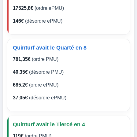
17525,8€
(ordre ePMU)
146€
(désordre ePMU)
Quinturf avait le Quarté en 8
781,35€
(ordre PMU)
40,35€
(désordre PMU)
685,2€
(ordre ePMU)
37,05€
(désordre ePMU)
Quinturf avait le Tiercé en 4
119€
(ordre PMU)