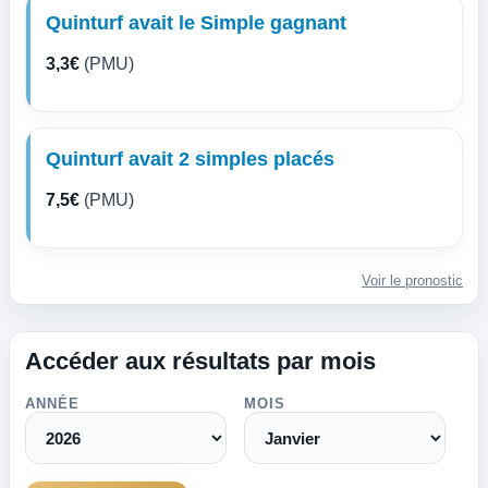
Quinturf avait le Simple gagnant
3,3€
(PMU)
Quinturf avait 2 simples placés
7,5€
(PMU)
Voir le pronostic
Accéder aux résultats par mois
ANNÉE
MOIS