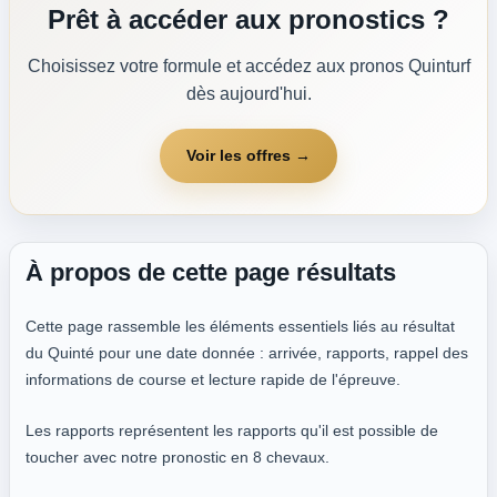
Prêt à accéder aux pronostics ?
Choisissez votre formule et accédez aux pronos Quinturf
dès aujourd'hui.
Voir les offres →
À propos de cette page résultats
Cette page rassemble les éléments essentiels liés au résultat
du Quinté pour une date donnée : arrivée, rapports, rappel des
informations de course et lecture rapide de l'épreuve.
Les rapports représentent les rapports qu'il est possible de
toucher avec notre pronostic en 8 chevaux.