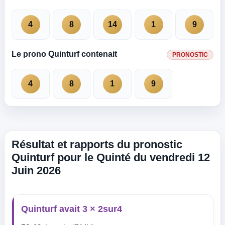
4
8
14
1
9
Le prono Quinturf contenait
PRONOSTIC
4
8
1
9
Résultat et rapports du pronostic
Quinturf pour le Quinté du vendredi 12
Juin 2026
Quinturf avait 3 × 2sur4