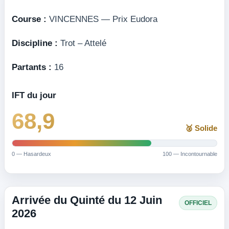
Course :
VINCENNES — Prix Eudora
Discipline :
Trot – Attelé
Partants :
16
IFT du jour
68,9
🥈 Solide
0 — Hasardeux
100 — Incontournable
Arrivée du Quinté du 12 Juin
OFFICIEL
2026