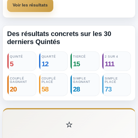
Voir les résultats
Des résultats concrets sur les 30
derniers Quintés
QUINTÉ
QUARTÉ
TIERCÉ
2 SUR 4
5
12
15
111
COUPLÉ
COUPLÉ
SIMPLE
SIMPLE
GAGNANT
PLACÉ
GAGNANT
PLACÉ
20
58
28
73
⭐