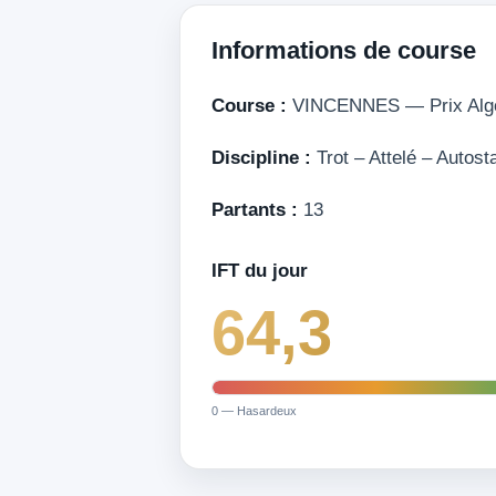
Informations de course
Course :
VINCENNES — Prix Alg
Discipline :
Trot – Attelé – Autosta
Partants :
13
IFT du jour
64,3
0 — Hasardeux