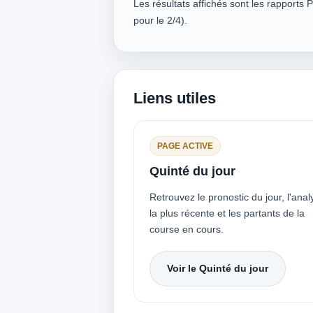
Les résultats affichés sont les rapports 
pour le 2/4).
Liens utiles
PAGE ACTIVE
Quinté du jour
Retrouvez le pronostic du jour, l'anal
la plus récente et les partants de la
course en cours.
Voir le Quinté du jour