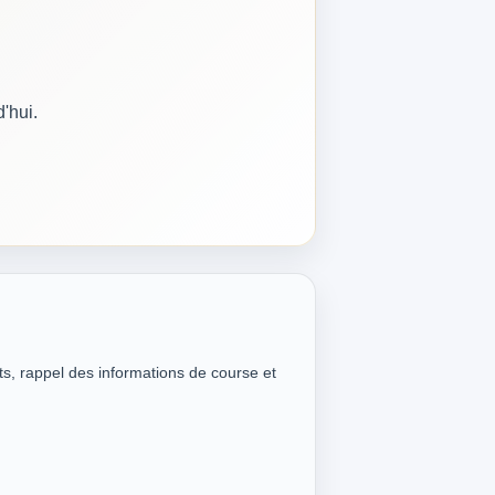
'hui.
ts, rappel des informations de course et