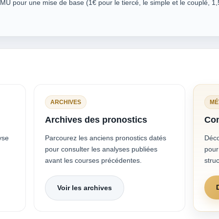
PMU pour une mise de base (1€ pour le tiercé, le simple et le couplé, 1,
ARCHIVES
MÉ
Archives des pronostics
Com
yse
Parcourez les anciens pronostics datés
Déco
pour consulter les analyses publiées
pour 
avant les courses précédentes.
struc
Voir les archives