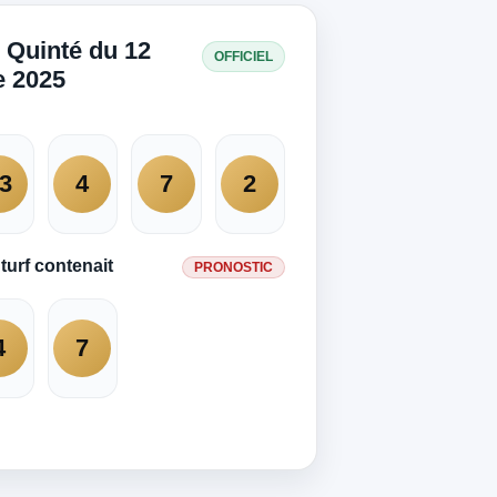
 Quinté du 12
OFFICIEL
 2025
3
4
7
2
turf contenait
PRONOSTIC
4
7