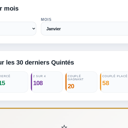
ar mois
MOIS
ur les 30 derniers Quintés
TIERCÉ
2 SUR 4
COUPLÉ
COUPLÉ PLACÉ
GAGNANT
15
108
58
20
⭐