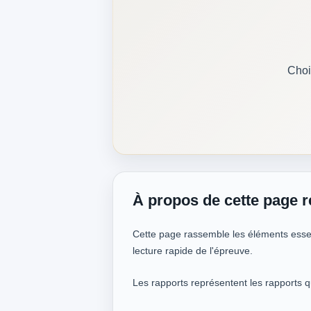
Choi
À propos de cette page r
Cette page rassemble les éléments essent
lecture rapide de l'épreuve.
Les rapports représentent les rapports q