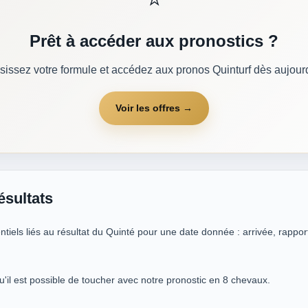
Prêt à accéder aux pronostics ?
sissez votre formule et accédez aux pronos Quinturf dès aujourd
Voir les offres →
ésultats
iels liés au résultat du Quinté pour une date donnée : arrivée, rappor
u'il est possible de toucher avec notre pronostic en 8 chevaux.