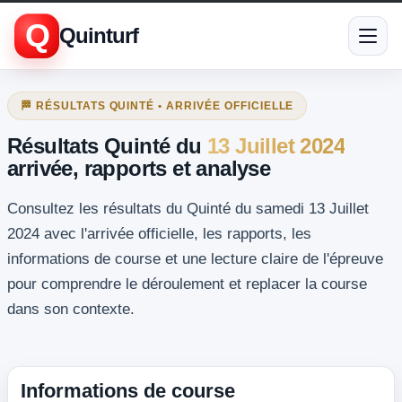
Q
Quinturf
🏁 RÉSULTATS QUINTÉ • ARRIVÉE OFFICIELLE
Résultats Quinté du
13 Juillet 2024
arrivée, rapports et analyse
Consultez les résultats du Quinté du samedi 13 Juillet
2024 avec l'arrivée officielle, les rapports, les
informations de course et une lecture claire de l'épreuve
pour comprendre le déroulement et replacer la course
dans son contexte.
Informations de course