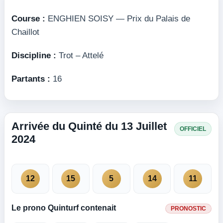
Course :
ENGHIEN SOISY — Prix du Palais de
Chaillot
Discipline :
Trot – Attelé
Partants :
16
Arrivée du Quinté du 13 Juillet
OFFICIEL
2024
12
15
5
14
11
Le prono Quinturf contenait
PRONOSTIC