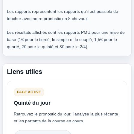
Les rapports représentent les rapports qu'il est possible de
toucher avec notre pronostic en 8 chevaux.
Les résultats affichés sont les rapports PMU pour une mise de
base (1€ pour le tiercé, le simple et le couplé, 1,5€ pour le
quarté, 2€ pour le quinté et 3€ pour le 2/4).
Liens utiles
PAGE ACTIVE
Quinté du jour
Retrouvez le pronostic du jour, l'analyse la plus récente
et les partants de la course en cours.