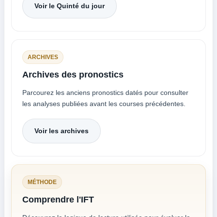
Voir le Quinté du jour
ARCHIVES
Archives des pronostics
Parcourez les anciens pronostics datés pour consulter
les analyses publiées avant les courses précédentes.
Voir les archives
MÉTHODE
Comprendre l'IFT