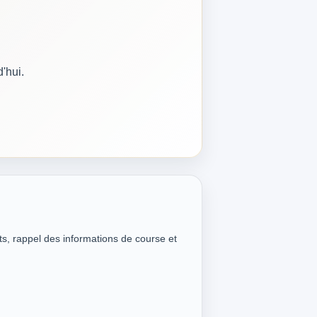
'hui.
ts, rappel des informations de course et