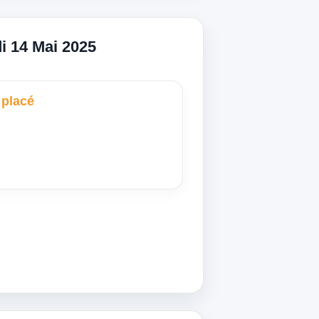
di 14 Mai 2025
 placé