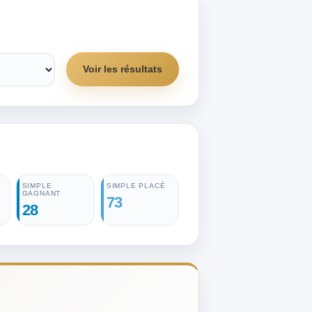
Voir les résultats
SIMPLE
SIMPLE PLACÉ
GAGNANT
73
28