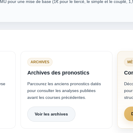
PMU pour une mise de base (1€ pour le tiercé, le simple et le couplé, 1,
ARCHIVES
MÉ
Archives des pronostics
Com
yse
Parcourez les anciens pronostics datés
Déco
pour consulter les analyses publiées
pour 
avant les courses précédentes.
struc
Voir les archives