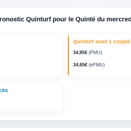
pronostic Quinturf pour le Quinté du mercre
Quinturf avait 1 couplé
34,95€
(PMU)
34,65€
(ePMU)
acés