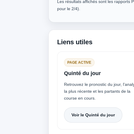
Les résultats affichés sont les rapports 
pour le 2/4).
Liens utiles
PAGE ACTIVE
Quinté du jour
Retrouvez le pronostic du jour, l'anal
la plus récente et les partants de la
course en cours.
Voir le Quinté du jour