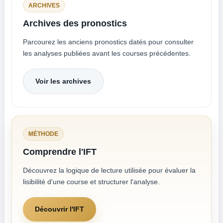
ARCHIVES
Archives des pronostics
Parcourez les anciens pronostics datés pour consulter
les analyses publiées avant les courses précédentes.
Voir les archives
MÉTHODE
Comprendre l'IFT
Découvrez la logique de lecture utilisée pour évaluer la
lisibilité d'une course et structurer l'analyse.
Découvrir l'IFT