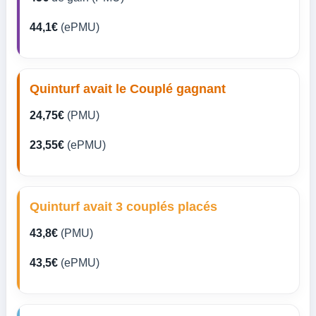
44,1€
(ePMU)
Quinturf avait le Couplé gagnant
24,75€
(PMU)
23,55€
(ePMU)
Quinturf avait 3 couplés placés
43,8€
(PMU)
43,5€
(ePMU)