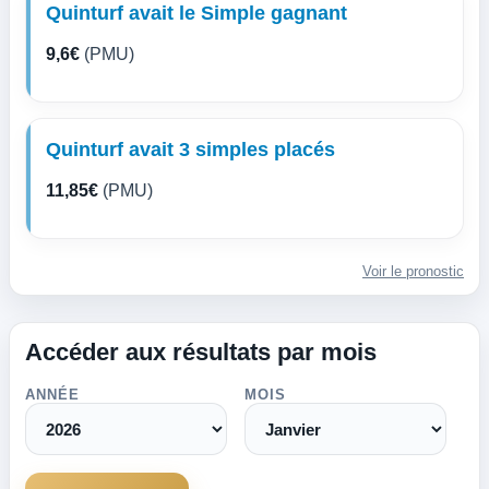
Quinturf avait le Simple gagnant
9,6€
(PMU)
Quinturf avait 3 simples placés
11,85€
(PMU)
Voir le pronostic
Accéder aux résultats par mois
ANNÉE
MOIS