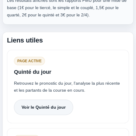
Les résultats affichés sont les rapports PMU pour une mise de
base (1€ pour le tiercé, le simple et le couplé, 1,5€ pour le
quarté, 2€ pour le quinté et 3€ pour le 2/4).
Liens utiles
PAGE ACTIVE
Quinté du jour
Retrouvez le pronostic du jour, l'analyse la plus récente
et les partants de la course en cours.
Voir le Quinté du jour