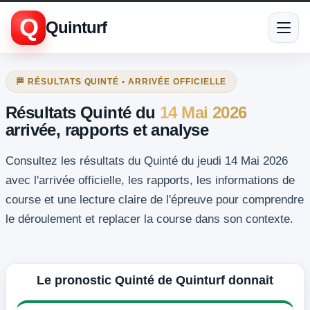
Q
Quinturf
🏁 RÉSULTATS QUINTÉ • ARRIVÉE OFFICIELLE
Résultats Quinté du
14 Mai 2026
arrivée, rapports et analyse
Consultez les résultats du Quinté du jeudi 14 Mai 2026
avec l'arrivée officielle, les rapports, les informations de
course et une lecture claire de l'épreuve pour comprendre
le déroulement et replacer la course dans son contexte.
Le pronostic Quinté de Quinturf donnait