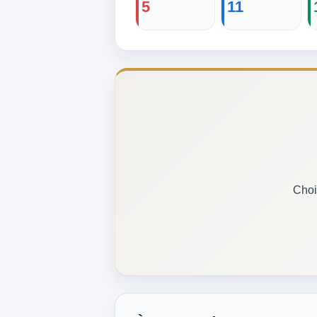
5
11
Choi