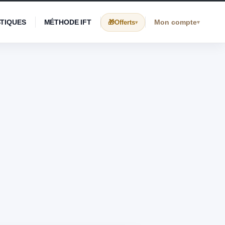
STIQUES
MÉTHODE IFT
Mon compte
Offerts
▾
▾