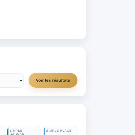
Voir les résultats
SIMPLE
SIMPLE PLACÉ
GAGNANT