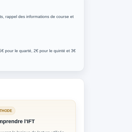
ts, rappel des informations de course et
5€ pour le quarté, 2€ pour le quinté et 3€
THODE
prendre l'IFT