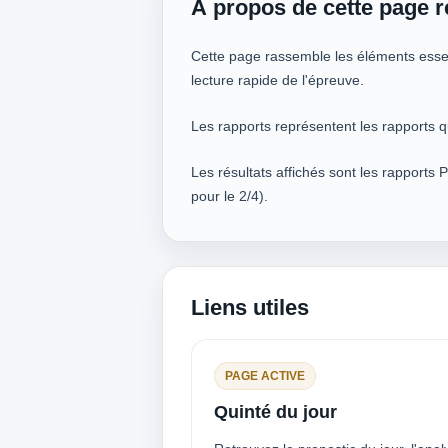
À propos de cette page r
Cette page rassemble les éléments essent
lecture rapide de l'épreuve.
Les rapports représentent les rapports q
Les résultats affichés sont les rapports 
pour le 2/4).
Liens utiles
PAGE ACTIVE
Quinté du jour