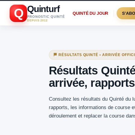
Quinturf
Q
QUINTÉ DU JOUR
S’AB
PRONOSTIC QUINTÉ
DEPUIS 2012
🏁 RÉSULTATS QUINTÉ • ARRIVÉE OFFIC
Résultats Quint
arrivée, rapports
Consultez les résultats du Quinté du lun
rapports, les informations de course e
déroulement et replacer la course dan