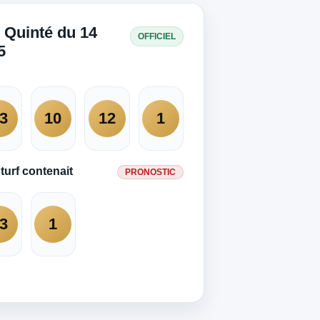
 Quinté du 14
OFFICIEL
5
3
10
12
1
turf contenait
PRONOSTIC
3
1