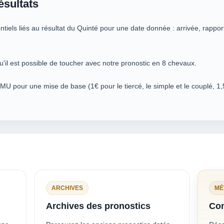
ésultats
iels liés au résultat du Quinté pour une date donnée : arrivée, rappor
u'il est possible de toucher avec notre pronostic en 8 chevaux.
PMU pour une mise de base (1€ pour le tiercé, le simple et le couplé, 1,
ARCHIVES
MÉ
Archives des pronostics
Com