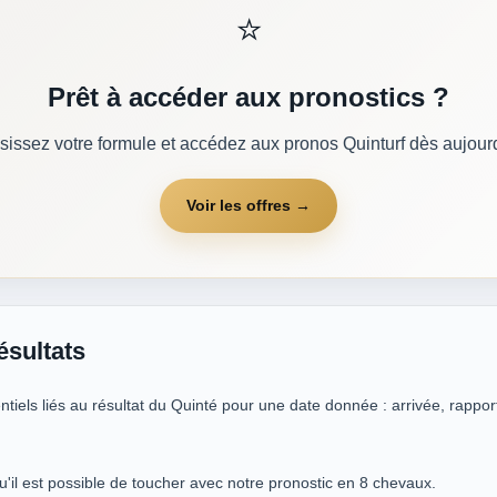
⭐
Prêt à accéder aux pronostics ?
sissez votre formule et accédez aux pronos Quinturf dès aujourd
Voir les offres →
ésultats
iels liés au résultat du Quinté pour une date donnée : arrivée, rappor
u'il est possible de toucher avec notre pronostic en 8 chevaux.