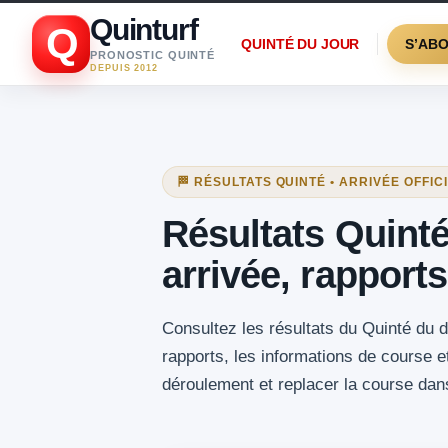
Quinturf
Q
QUINTÉ DU JOUR
S’AB
PRONOSTIC QUINTÉ
DEPUIS 2012
🏁 RÉSULTATS QUINTÉ • ARRIVÉE OFFIC
Résultats Quint
arrivée, rapports
Consultez les résultats du Quinté du d
rapports, les informations de course e
déroulement et replacer la course dan