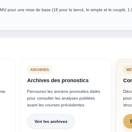
PMU pour une mise de base (1€ pour le tiercé, le simple et le couplé, 1,
ARCHIVES
MÉ
Archives des pronostics
Com
yse
Parcourez les anciens pronostics datés
Déco
pour consulter les analyses publiées
pour 
avant les courses précédentes.
struc
Voir les archives