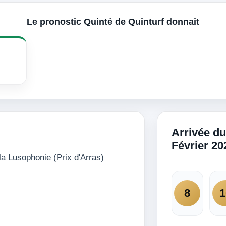
Le pronostic Quinté de Quinturf donnait
Arrivée du
Février 20
 Lusophonie (Prix d'Arras)
8
1