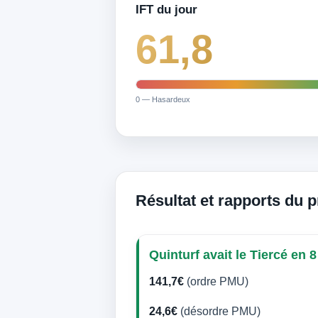
IFT du jour
61,8
0 — Hasardeux
Résultat et rapports du 
Quinturf avait le Tiercé en 8
141,7€
(ordre PMU)
24,6€
(désordre PMU)