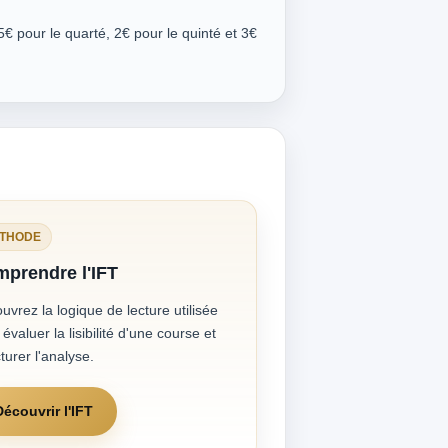
5€ pour le quarté, 2€ pour le quinté et 3€
THODE
prendre l'IFT
uvrez la logique de lecture utilisée
évaluer la lisibilité d'une course et
turer l'analyse.
Découvrir l'IFT