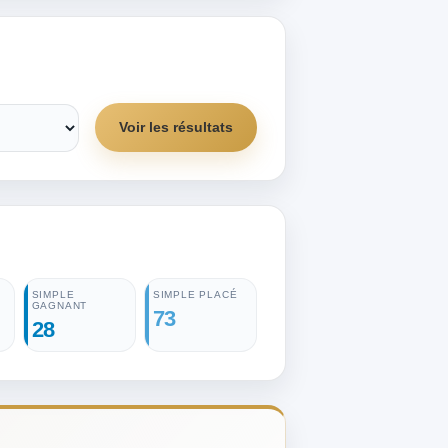
Voir les résultats
SIMPLE
SIMPLE PLACÉ
GAGNANT
73
28