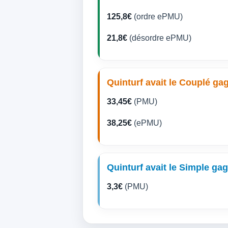
125,8€
(ordre ePMU)
21,8€
(désordre ePMU)
Quinturf avait le Couplé ga
33,45€
(PMU)
38,25€
(ePMU)
Quinturf avait le Simple ga
3,3€
(PMU)