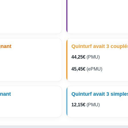
gnant
Quinturf avait 3 couplé
44,25€
(PMU)
45,45€
(ePMU)
gnant
Quinturf avait 3 simple
12,15€
(PMU)