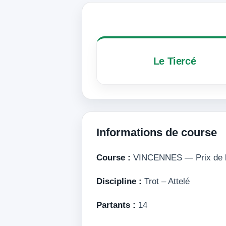
Le Tiercé
Informations de course
Course :
VINCENNES — Prix de la
Discipline :
Trot – Attelé
Partants :
14