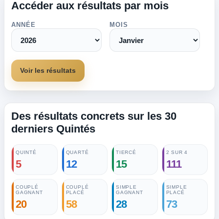
Accéder aux résultats par mois
ANNÉE
MOIS
Voir les résultats
Des résultats concrets sur les 30
derniers Quintés
QUINTÉ
QUARTÉ
TIERCÉ
2 SUR 4
5
12
15
111
COUPLÉ
COUPLÉ
SIMPLE
SIMPLE
GAGNANT
PLACÉ
GAGNANT
PLACÉ
20
58
28
73