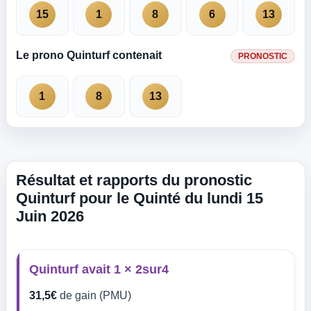
15
1
8
6
13
Le prono Quinturf contenait
PRONOSTIC
1
8
13
Résultat et rapports du pronostic
Quinturf pour le Quinté du lundi 15
Juin 2026
Quinturf avait 1 × 2sur4
31,5€
de gain (PMU)