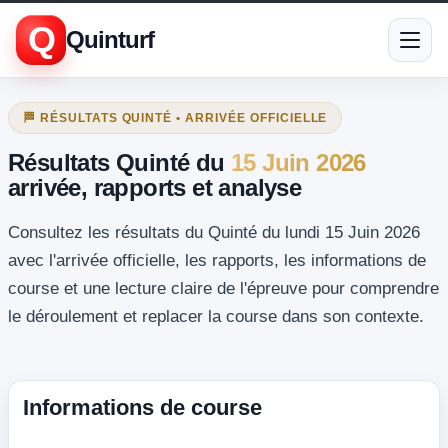
Q
Quinturf
🏁 RÉSULTATS QUINTÉ • ARRIVÉE OFFICIELLE
Résultats Quinté du
15 Juin 2026
arrivée, rapports et analyse
Consultez les résultats du Quinté du lundi 15 Juin 2026
avec l'arrivée officielle, les rapports, les informations de
course et une lecture claire de l'épreuve pour comprendre
le déroulement et replacer la course dans son contexte.
Informations de course