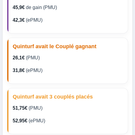
45,9€
de gain (PMU)
42,3€
(ePMU)
Quinturf avait le Couplé gagnant
26,1€
(PMU)
31,8€
(ePMU)
Quinturf avait 3 couplés placés
51,75€
(PMU)
52,95€
(ePMU)