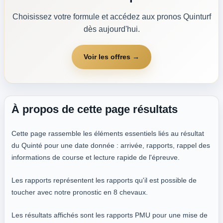
Choisissez votre formule et accédez aux pronos Quinturf
dès aujourd'hui.
Voir les offres →
À propos de cette page résultats
Cette page rassemble les éléments essentiels liés au résultat
du Quinté pour une date donnée : arrivée, rapports, rappel des
informations de course et lecture rapide de l'épreuve.
Les rapports représentent les rapports qu'il est possible de
toucher avec notre pronostic en 8 chevaux.
Les résultats affichés sont les rapports PMU pour une mise de