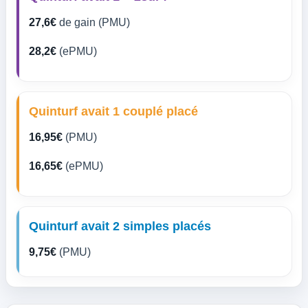
27,6€
de gain (PMU)
28,2€
(ePMU)
Quinturf avait 1 couplé placé
16,95€
(PMU)
16,65€
(ePMU)
Quinturf avait 2 simples placés
9,75€
(PMU)