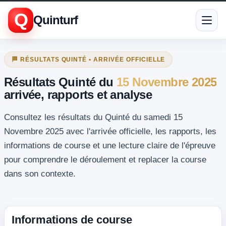
Q
Quinturf
🏁 RÉSULTATS QUINTÉ • ARRIVÉE OFFICIELLE
Résultats Quinté du
15 Novembre 2025
arrivée, rapports et analyse
Consultez les résultats du Quinté du samedi 15
Novembre 2025 avec l'arrivée officielle, les rapports, les
informations de course et une lecture claire de l'épreuve
pour comprendre le déroulement et replacer la course
dans son contexte.
Informations de course