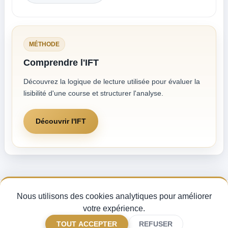
MÉTHODE
Comprendre l'IFT
Découvrez la logique de lecture utilisée pour évaluer la
lisibilité d'une course et structurer l'analyse.
Découvrir l'IFT
Nous utilisons des cookies analytiques pour améliorer
Pronostics Quinté du jour, analyse des partants et indice de fiabilité turf —
pour miser avec méthode sur les courses PMU.
votre expérience.
CGV
Mentions légales
Gérer mes cookies
FAQ
TOUT ACCEPTER
REFUSER