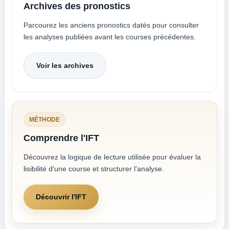
Archives des pronostics
Parcourez les anciens pronostics datés pour consulter
les analyses publiées avant les courses précédentes.
Voir les archives
MÉTHODE
Comprendre l'IFT
Découvrez la logique de lecture utilisée pour évaluer la
lisibilité d'une course et structurer l'analyse.
Découvrir l'IFT