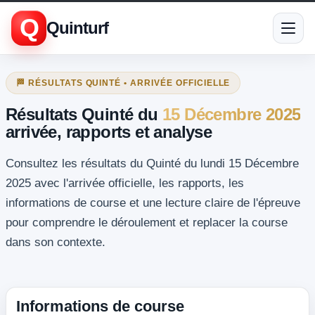
Q
Quinturf
🏁 RÉSULTATS QUINTÉ • ARRIVÉE OFFICIELLE
Résultats Quinté du
15 Décembre 2025
arrivée, rapports et analyse
Consultez les résultats du Quinté du lundi 15 Décembre
2025 avec l'arrivée officielle, les rapports, les
informations de course et une lecture claire de l'épreuve
pour comprendre le déroulement et replacer la course
dans son contexte.
Informations de course