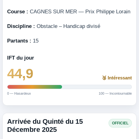
Course :
CAGNES SUR MER — Prix Philippe Lorain
Discipline :
Obstacle – Handicap divisé
Partants :
15
IFT du jour
44,9
🥉 Intéressant
0 — Hasardeux
100 — Incontournable
Arrivée du Quinté du 15
OFFICIEL
Décembre 2025