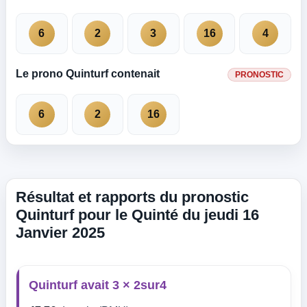
6
2
3
16
4
Le prono Quinturf contenait
PRONOSTIC
6
2
16
Résultat et rapports du pronostic
Quinturf pour le Quinté du jeudi 16
Janvier 2025
Quinturf avait 3 × 2sur4