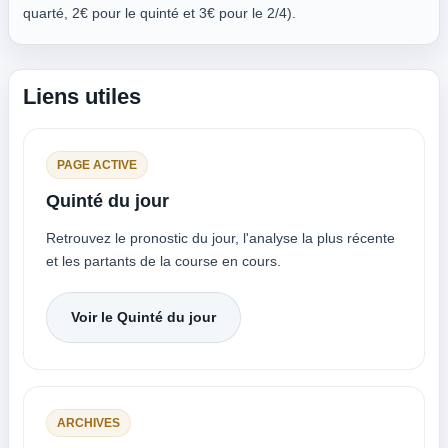
quarté, 2€ pour le quinté et 3€ pour le 2/4).
Liens utiles
PAGE ACTIVE
Quinté du jour
Retrouvez le pronostic du jour, l'analyse la plus récente
et les partants de la course en cours.
Voir le Quinté du jour
ARCHIVES