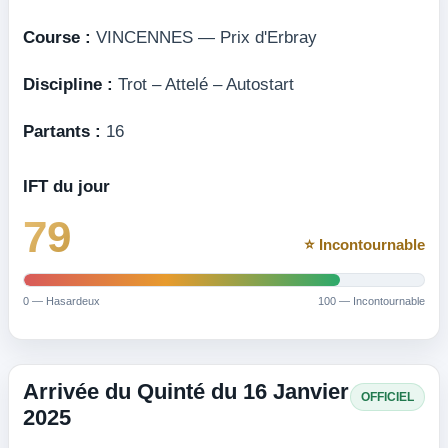
Course :
VINCENNES — Prix d'Erbray
Discipline :
Trot – Attelé – Autostart
Partants :
16
IFT du jour
79
⭐ Incontournable
0 — Hasardeux
100 — Incontournable
Arrivée du Quinté du 16 Janvier
OFFICIEL
2025