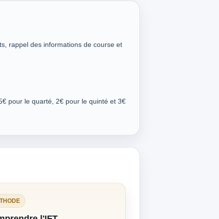
ts, rappel des informations de course et
5€ pour le quarté, 2€ pour le quinté et 3€
THODE
prendre l'IFT