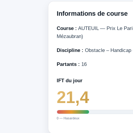
Informations de course
Course :
AUTEUIL — Prix Le Paris
Mézaubran)
Discipline :
Obstacle – Handicap 
Partants :
16
IFT du jour
21,4
0 — Hasardeux