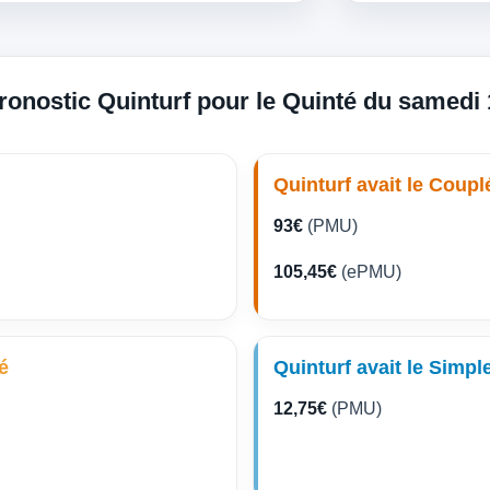
pronostic Quinturf pour le Quinté du samedi
Quinturf avait le Coup
93€
(PMU)
105,45€
(ePMU)
é
Quinturf avait le Simp
12,75€
(PMU)