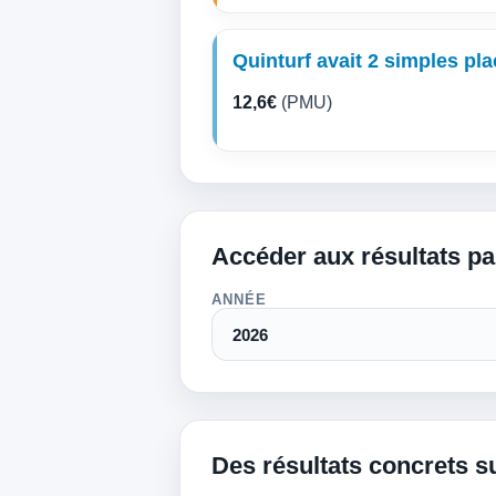
Quinturf avait 2 simples pl
12,6€
(PMU)
Accéder aux résultats p
ANNÉE
Des résultats concrets s