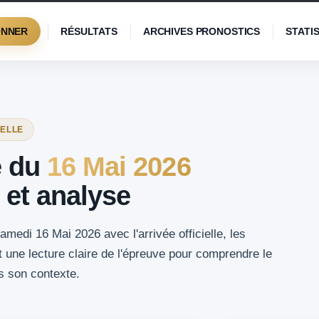
ONNER
RÉSULTATS
ARCHIVES PRONOSTICS
STATI
IELLE
é du
16 Mai 2026
 et analyse
amedi 16 Mai 2026 avec l'arrivée officielle, les
t une lecture claire de l'épreuve pour comprendre le
s son contexte.