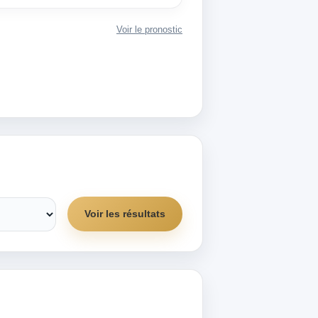
Voir le pronostic
Voir les résultats