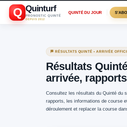
Quinturf
Q
QUINTÉ DU JOUR
S’AB
PRONOSTIC QUINTÉ
DEPUIS 2012
🏁 RÉSULTATS QUINTÉ • ARRIVÉE OFFIC
Résultats Quint
arrivée, rapports
Consultez les résultats du Quinté du s
rapports, les informations de course e
déroulement et replacer la course dan