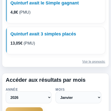
Quinturf avait le Simple gagnant
4,8€
(PMU)
Quinturf avait 3 simples placés
13,05€
(PMU)
Voir le pronostic
Accéder aux résultats par mois
ANNÉE
MOIS