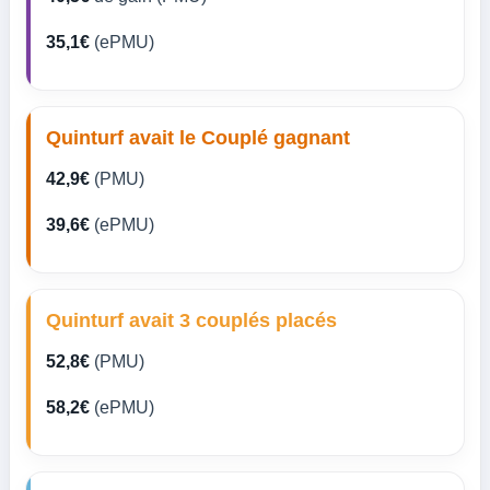
35,1€
(ePMU)
Quinturf avait le Couplé gagnant
42,9€
(PMU)
39,6€
(ePMU)
Quinturf avait 3 couplés placés
52,8€
(PMU)
58,2€
(ePMU)