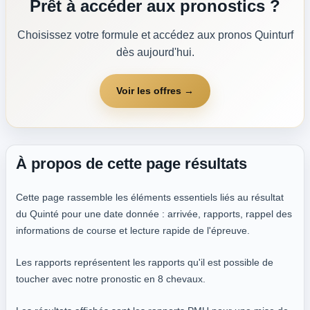
Prêt à accéder aux pronostics ?
Choisissez votre formule et accédez aux pronos Quinturf
dès aujourd'hui.
Voir les offres →
À propos de cette page résultats
Cette page rassemble les éléments essentiels liés au résultat
du Quinté pour une date donnée : arrivée, rapports, rappel des
informations de course et lecture rapide de l'épreuve.
Les rapports représentent les rapports qu'il est possible de
toucher avec notre pronostic en 8 chevaux.