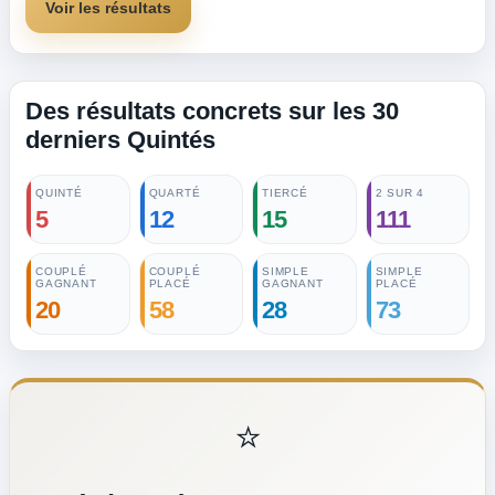
Voir les résultats
Des résultats concrets sur les 30
derniers Quintés
QUINTÉ
QUARTÉ
TIERCÉ
2 SUR 4
5
12
15
111
COUPLÉ
COUPLÉ
SIMPLE
SIMPLE
GAGNANT
PLACÉ
GAGNANT
PLACÉ
20
58
28
73
⭐