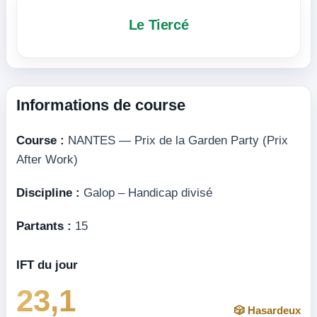
Le Tiercé
Informations de course
Course :
NANTES — Prix de la Garden Party (Prix
After Work)
Discipline :
Galop – Handicap divisé
Partants :
15
IFT du jour
23,1
🎲 Hasardeux