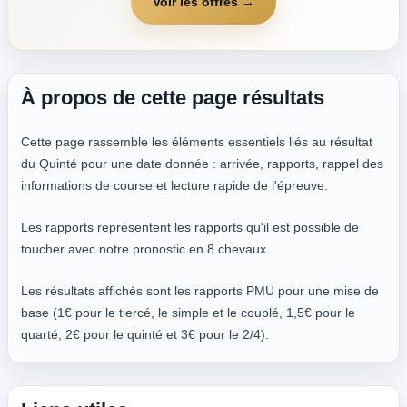
Voir les offres →
À propos de cette page résultats
Cette page rassemble les éléments essentiels liés au résultat
du Quinté pour une date donnée : arrivée, rapports, rappel des
informations de course et lecture rapide de l'épreuve.
Les rapports représentent les rapports qu'il est possible de
toucher avec notre pronostic en 8 chevaux.
Les résultats affichés sont les rapports PMU pour une mise de
base (1€ pour le tiercé, le simple et le couplé, 1,5€ pour le
quarté, 2€ pour le quinté et 3€ pour le 2/4).