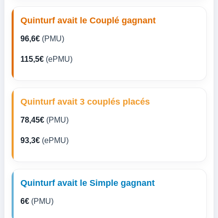
Quinturf avait le Couplé gagnant
96,6€
(PMU)
115,5€
(ePMU)
Quinturf avait 3 couplés placés
78,45€
(PMU)
93,3€
(ePMU)
Quinturf avait le Simple gagnant
6€
(PMU)