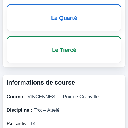
Le Quarté
Le Tiercé
Informations de course
Course :
VINCENNES — Prix de Granville
Discipline :
Trot – Attelé
Partants :
14