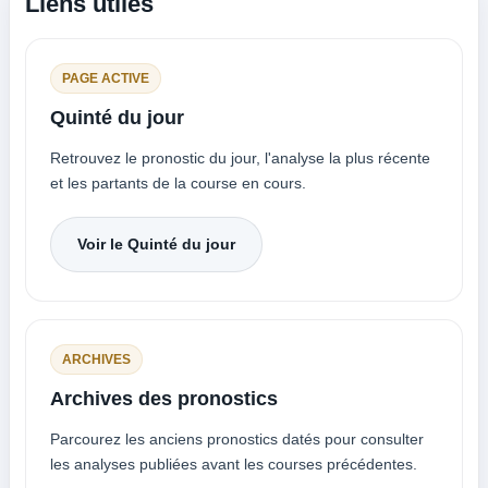
Liens utiles
PAGE ACTIVE
Quinté du jour
Retrouvez le pronostic du jour, l'analyse la plus récente
et les partants de la course en cours.
Voir le Quinté du jour
ARCHIVES
Archives des pronostics
Parcourez les anciens pronostics datés pour consulter
les analyses publiées avant les courses précédentes.