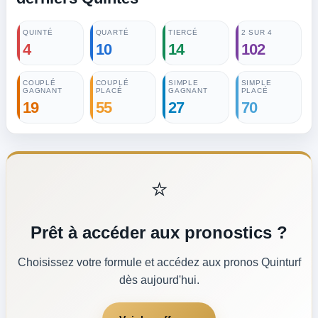
QUINTÉ
QUARTÉ
TIERCÉ
2 SUR 4
4
10
14
102
COUPLÉ
COUPLÉ
SIMPLE
SIMPLE
GAGNANT
PLACÉ
GAGNANT
PLACÉ
19
55
27
70
⭐
Prêt à accéder aux pronostics ?
Choisissez votre formule et accédez aux pronos Quinturf
dès aujourd'hui.