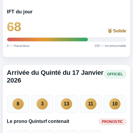
IFT du jour
68
🥈 Solide
0 — Hasardeux
100 — Incontournable
Arrivée du Quinté du 17 Janvier
OFFICIEL
2026
8
3
13
11
10
Le prono Quinturf contenait
PRONOSTIC