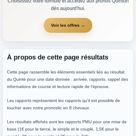
Choisissez votre formule et accédez aux pronos Quinturf
dès aujourd'hui.
Voir les offres →
À propos de cette page résultats
Cette page rassemble les éléments essentiels liés au résultat
du Quinté pour une date donnée : arrivée, rapports, rappel des
informations de course et lecture rapide de l'épreuve.
Les rapports représentent les rapports qu'il est possible de
toucher avec notre pronostic en 8 chevaux.
Les résultats affichés sont les rapports PMU pour une mise de
base (1€ pour le tiercé, le simple et le couplé, 1,5€ pour le