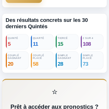
Des résultats concrets sur les 30
derniers Quintés
QUINTÉ
QUARTÉ
TIERCÉ
2 SUR 4
5
11
15
108
COUPLÉ
COUPLÉ
SIMPLE
SIMPLE
GAGNANT
PLACÉ
GAGNANT
PLACÉ
20
58
28
73
⭐
Prêt à accéder aux pronostics ?