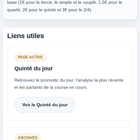
base (1€ pour le tiercé, le simple et le couplé, 1,5€ pour le
quarté, 2€ pour le quinté et 3€ pour le 2/4).
Liens utiles
PAGE ACTIVE
Quinté du jour
Retrouvez le pronostic du jour, l'analyse la plus récente
et les partants de la course en cours.
Voir le Quinté du jour
ARCHIVES