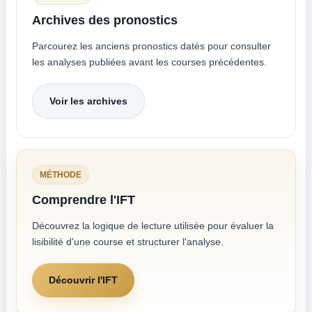
Archives des pronostics
Parcourez les anciens pronostics datés pour consulter
les analyses publiées avant les courses précédentes.
Voir les archives
MÉTHODE
Comprendre l'IFT
Découvrez la logique de lecture utilisée pour évaluer la
lisibilité d'une course et structurer l'analyse.
Découvrir l'IFT