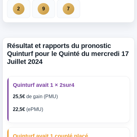
2
9
7
Résultat et rapports du pronostic
Quinturf pour le Quinté du mercredi 17
Juillet 2024
Quinturf avait 1 × 2sur4
25,5€
de gain (PMU)
22,5€
(ePMU)
Quinturf avait 1 couplé placé