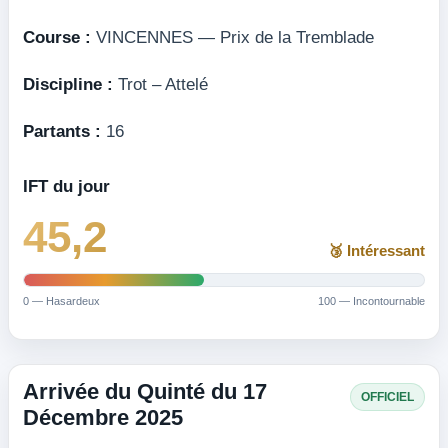
Course :
VINCENNES — Prix de la Tremblade
Discipline :
Trot – Attelé
Partants :
16
IFT du jour
45,2
🥉 Intéressant
0 — Hasardeux
100 — Incontournable
Arrivée du Quinté du 17
OFFICIEL
Décembre 2025