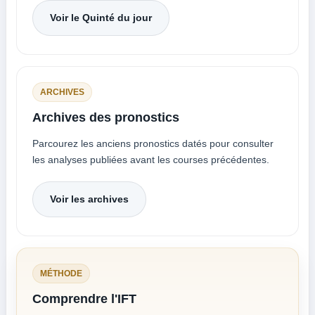
Voir le Quinté du jour
ARCHIVES
Archives des pronostics
Parcourez les anciens pronostics datés pour consulter
les analyses publiées avant les courses précédentes.
Voir les archives
MÉTHODE
Comprendre l'IFT