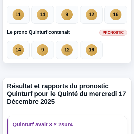
11
14
9
12
16
Le prono Quinturf contenait
PRONOSTIC
14
9
12
16
Résultat et rapports du pronostic
Quinturf pour le Quinté du mercredi 17
Décembre 2025
Quinturf avait 3 × 2sur4