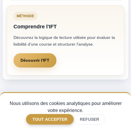
MÉTHODE
Comprendre l'IFT
Découvrez la logique de lecture utilisée pour évaluer la
lisibilité d'une course et structurer l'analyse.
Découvrir l'IFT
Nous utilisons des cookies analytiques pour améliorer
Pronostics Quinté du jour, analyse des partants et indice de fiabilité turf —
pour miser avec méthode sur les courses PMU.
votre expérience.
CGV
Mentions légales
Gérer mes cookies
FAQ
TOUT ACCEPTER
REFUSER
Contact
©
2026 Quinturf