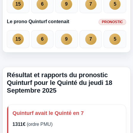
15
6
9
7
5
Le prono Quinturf contenait
PRONOSTIC
15
6
9
7
5
Résultat et rapports du pronostic
Quinturf pour le Quinté du jeudi 18
Septembre 2025
Quinturf avait le Quinté en 7
1311€
(ordre PMU)