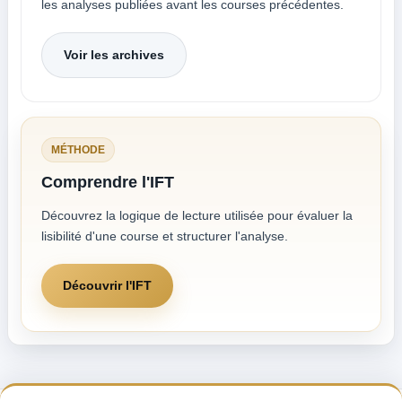
les analyses publiées avant les courses précédentes.
Voir les archives
MÉTHODE
Comprendre l'IFT
Découvrez la logique de lecture utilisée pour évaluer la
lisibilité d'une course et structurer l'analyse.
Découvrir l'IFT