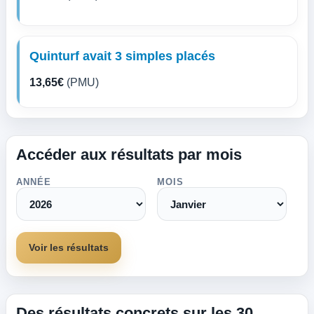
Quinturf avait 3 simples placés
13,65€
(PMU)
Accéder aux résultats par mois
ANNÉE
MOIS
Voir les résultats
Des résultats concrets sur les 30