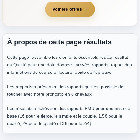
Voir les offres →
À propos de cette page résultats
Cette page rassemble les éléments essentiels liés au résultat
du Quinté pour une date donnée : arrivée, rapports, rappel des
informations de course et lecture rapide de l'épreuve.
Les rapports représentent les rapports qu'il est possible de
toucher avec notre pronostic en 8 chevaux.
Les résultats affichés sont les rapports PMU pour une mise de
base (1€ pour le tiercé, le simple et le couplé, 1,5€ pour le
quarté, 2€ pour le quinté et 3€ pour le 2/4).