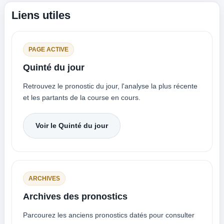
Liens utiles
PAGE ACTIVE
Quinté du jour
Retrouvez le pronostic du jour, l'analyse la plus récente
et les partants de la course en cours.
Voir le Quinté du jour
ARCHIVES
Archives des pronostics
Parcourez les anciens pronostics datés pour consulter