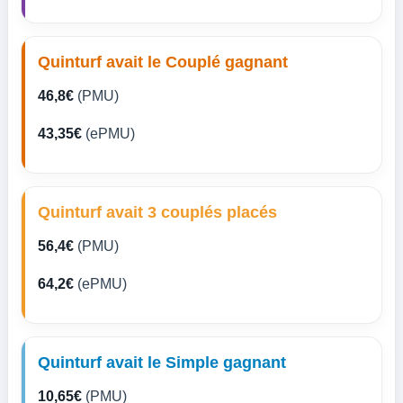
Quinturf avait le Couplé gagnant
46,8€
(PMU)
43,35€
(ePMU)
Quinturf avait 3 couplés placés
56,4€
(PMU)
64,2€
(ePMU)
Quinturf avait le Simple gagnant
10,65€
(PMU)