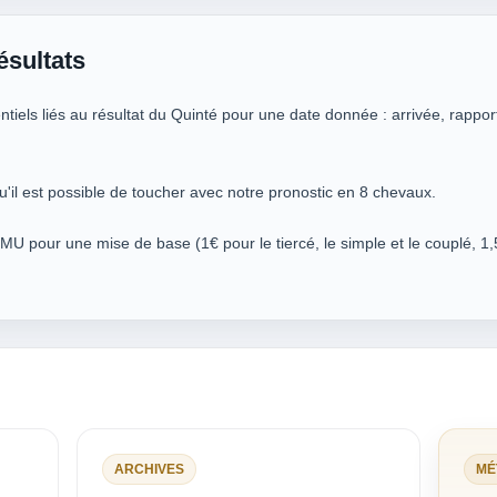
ésultats
iels liés au résultat du Quinté pour une date donnée : arrivée, rappor
u'il est possible de toucher avec notre pronostic en 8 chevaux.
PMU pour une mise de base (1€ pour le tiercé, le simple et le couplé, 1,
ARCHIVES
MÉ