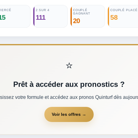
TIERCÉ
2 SUR 4
COUPLÉ
COUPLÉ PLACÉ
GAGNANT
15
111
58
20
⭐
Prêt à accéder aux pronostics ?
sissez votre formule et accédez aux pronos Quinturf dès aujourd
Voir les offres →