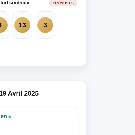
turf contenait
PRONOSTIC
6
13
3
19 Avril 2025
 en 6