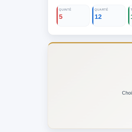
QUINTÉ
QUARTÉ
5
12
Choi