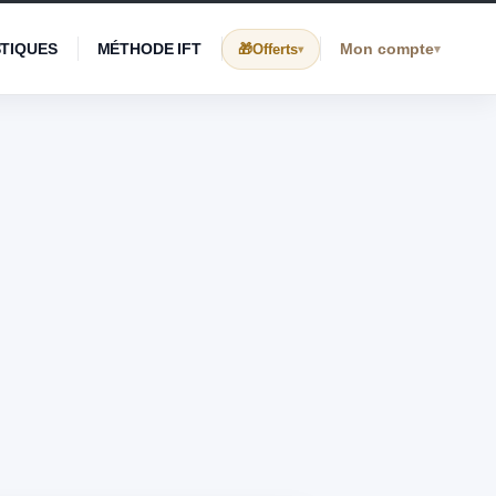
STIQUES
MÉTHODE IFT
Mon compte
Offerts
▾
▾