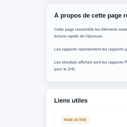
À propos de cette page r
Cette page rassemble les éléments essent
lecture rapide de l'épreuve.
Les rapports représentent les rapports q
Les résultats affichés sont les rapports 
pour le 2/4).
Liens utiles
PAGE ACTIVE