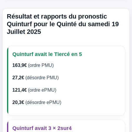
Résultat et rapports du pronostic
Quinturf pour le Quinté du samedi 19
Juillet 2025
Quinturf avait le Tiercé en 5
163,9€
(ordre PMU)
27,2€
(désordre PMU)
121,4€
(ordre ePMU)
20,3€
(désordre ePMU)
Quinturf avait 3 × 2sur4