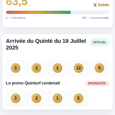
63,5
🥈 Solide
0 — Hasardeux
100 — Incontournable
Arrivée du Quinté du 19 Juillet
OFFICIEL
2025
3
2
1
12
5
Le prono Quinturf contenait
PRONOSTIC
3
2
1
5