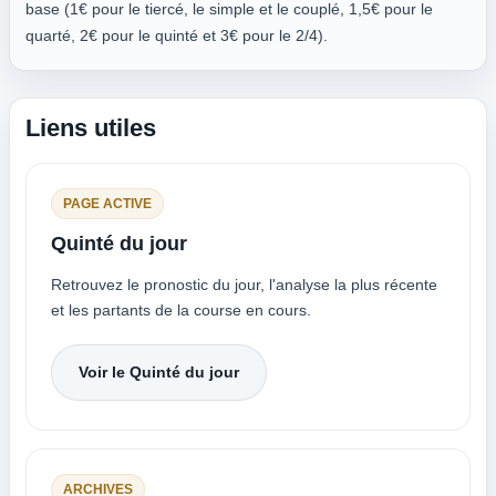
base (1€ pour le tiercé, le simple et le couplé, 1,5€ pour le
quarté, 2€ pour le quinté et 3€ pour le 2/4).
Liens utiles
PAGE ACTIVE
Quinté du jour
Retrouvez le pronostic du jour, l'analyse la plus récente
et les partants de la course en cours.
Voir le Quinté du jour
ARCHIVES