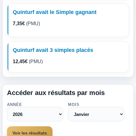
Quinturf avait le Simple gagnant
7,35€
(PMU)
Quinturf avait 3 simples placés
12,45€
(PMU)
Accéder aux résultats par mois
ANNÉE
MOIS
Voir les résultats