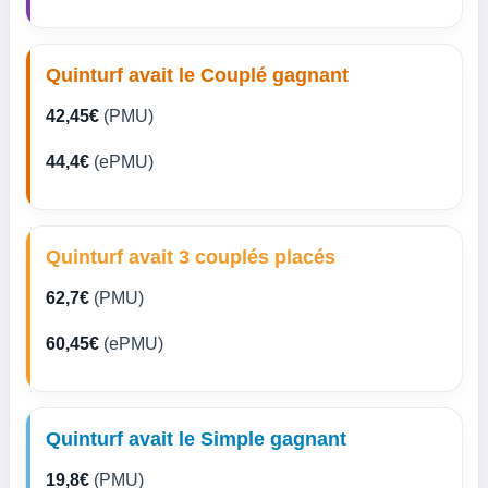
Quinturf avait le Couplé gagnant
42,45€
(PMU)
44,4€
(ePMU)
Quinturf avait 3 couplés placés
62,7€
(PMU)
60,45€
(ePMU)
Quinturf avait le Simple gagnant
19,8€
(PMU)