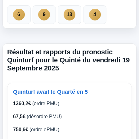
6
9
13
4
Résultat et rapports du pronostic
Quinturf pour le Quinté du vendredi 19
Septembre 2025
Quinturf avait le Quarté en 5
1360,2€
(ordre PMU)
67,5€
(désordre PMU)
750,6€
(ordre ePMU)