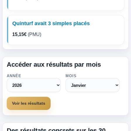
Quinturf avait 3 simples placés
15,15€
(PMU)
Accéder aux résultats par mois
ANNÉE
MOIS
Voir les résultats
Des résultats concrets sur les 30