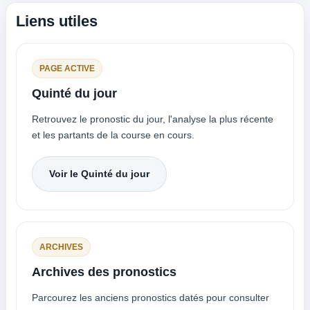
Liens utiles
PAGE ACTIVE
Quinté du jour
Retrouvez le pronostic du jour, l'analyse la plus récente
et les partants de la course en cours.
Voir le Quinté du jour
ARCHIVES
Archives des pronostics
Parcourez les anciens pronostics datés pour consulter