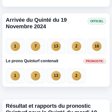
Arrivée du Quinté du 19
OFFICIEL
Novembre 2024
1
7
13
2
16
Le prono Quinturf contenait
PRONOSTIC
1
7
13
2
Résultat et rapports du pronostic