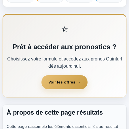
⭐
Prêt à accéder aux pronostics ?
Choisissez votre formule et accédez aux pronos Quinturf
dès aujourd'hui.
Voir les offres →
À propos de cette page résultats
Cette page rassemble les éléments essentiels liés au résultat