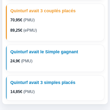
Quinturf avait 3 couplés placés
70,95€
(PMU)
89,25€
(ePMU)
Quinturf avait le Simple gagnant
24,9€
(PMU)
Quinturf avait 3 simples placés
14,85€
(PMU)