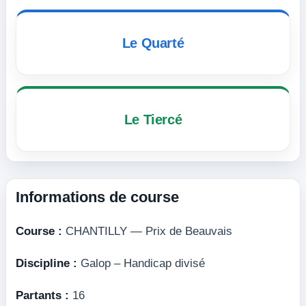
Le Quarté
Le Tiercé
Informations de course
Course :
CHANTILLY — Prix de Beauvais
Discipline :
Galop – Handicap divisé
Partants :
16