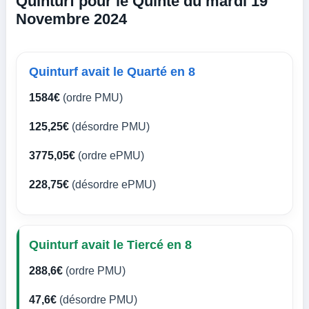
Quinturf pour le Quinté du mardi 19
Novembre 2024
Quinturf avait le Quarté en 8
1584€
(ordre PMU)
125,25€
(désordre PMU)
3775,05€
(ordre ePMU)
228,75€
(désordre ePMU)
Quinturf avait le Tiercé en 8
288,6€
(ordre PMU)
47,6€
(désordre PMU)