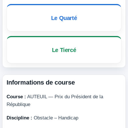
Le Quarté
Le Tiercé
Informations de course
Course :
AUTEUIL — Prix du Président de la
République
Discipline :
Obstacle – Handicap