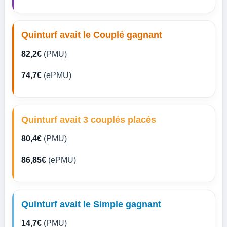
Quinturf avait le Couplé gagnant
82,2€
(PMU)
74,7€
(ePMU)
Quinturf avait 3 couplés placés
80,4€
(PMU)
86,85€
(ePMU)
Quinturf avait le Simple gagnant
14,7€
(PMU)