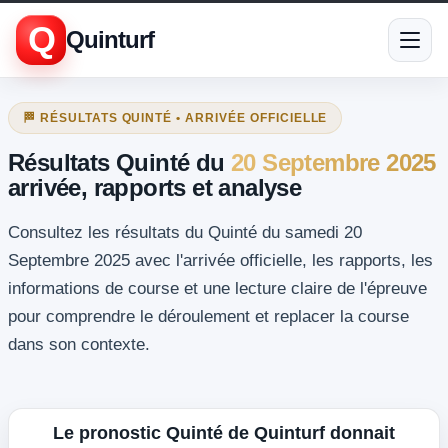
Q
Quinturf
🏁 RÉSULTATS QUINTÉ • ARRIVÉE OFFICIELLE
Résultats Quinté du
20 Septembre 2025
arrivée, rapports et analyse
Consultez les résultats du Quinté du samedi 20
Septembre 2025 avec l'arrivée officielle, les rapports, les
informations de course et une lecture claire de l'épreuve
pour comprendre le déroulement et replacer la course
dans son contexte.
Le pronostic Quinté de Quinturf donnait