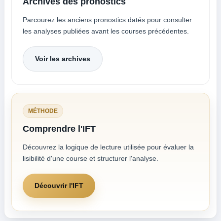
Archives des pronostics
Parcourez les anciens pronostics datés pour consulter
les analyses publiées avant les courses précédentes.
Voir les archives
MÉTHODE
Comprendre l'IFT
Découvrez la logique de lecture utilisée pour évaluer la
lisibilité d'une course et structurer l'analyse.
Découvrir l'IFT