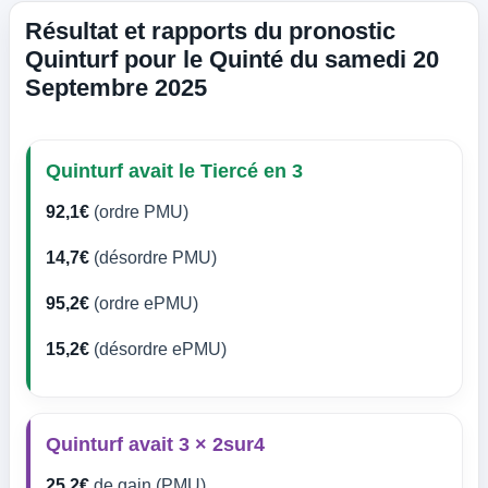
Résultat et rapports du pronostic
Quinturf pour le Quinté du samedi 20
Septembre 2025
Quinturf avait le Tiercé en 3
92,1€
(ordre PMU)
14,7€
(désordre PMU)
95,2€
(ordre ePMU)
15,2€
(désordre ePMU)
Quinturf avait 3 × 2sur4
25,2€
de gain (PMU)