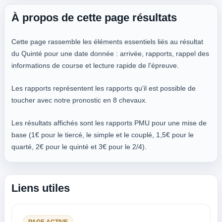
À propos de cette page résultats
Cette page rassemble les éléments essentiels liés au résultat
du Quinté pour une date donnée : arrivée, rapports, rappel des
informations de course et lecture rapide de l'épreuve.
Les rapports représentent les rapports qu'il est possible de
toucher avec notre pronostic en 8 chevaux.
Les résultats affichés sont les rapports PMU pour une mise de
base (1€ pour le tiercé, le simple et le couplé, 1,5€ pour le
quarté, 2€ pour le quinté et 3€ pour le 2/4).
Liens utiles