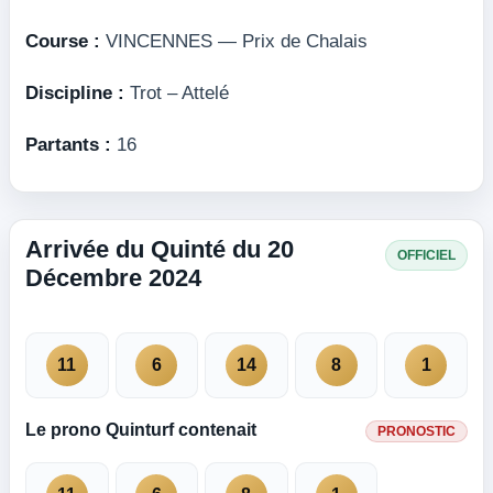
Course :
VINCENNES — Prix de Chalais
Discipline :
Trot – Attelé
Partants :
16
Arrivée du Quinté du 20
OFFICIEL
Décembre 2024
11
6
14
8
1
Le prono Quinturf contenait
PRONOSTIC