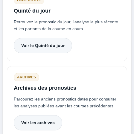
PAGE ACTIVE
Quinté du jour
Retrouvez le pronostic du jour, l'analyse la plus récente
et les partants de la course en cours.
Voir le Quinté du jour
ARCHIVES
Archives des pronostics
Parcourez les anciens pronostics datés pour consulter
les analyses publiées avant les courses précédentes.
Voir les archives