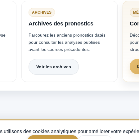
ARCHIVES
MÉ
Archives des pronostics
Com
yse
Parcourez les anciens pronostics datés
Déco
pour consulter les analyses publiées
pour 
avant les courses précédentes.
struc
Voir les archives
uinté du jour, analyse des partants et indice de fiabilité turf — pour miser avec mé
 utilisons des cookies analytiques pour améliorer votre expéri
courses PMU.