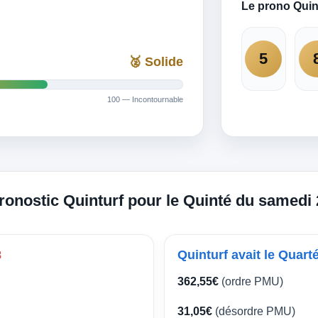
Le prono Quin
5
🥈 Solide
100 — Incontournable
pronostic Quinturf pour le Quinté du samedi
8
Quinturf avait le Quart
362,55€
(ordre PMU)
31,05€
(désordre PMU)