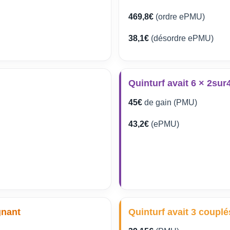
469,8€
(ordre ePMU)
38,1€
(désordre ePMU)
Quinturf avait 6 × 2sur
45€
de gain (PMU)
43,2€
(ePMU)
gnant
Quinturf avait 3 couplé