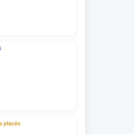
4
s placés