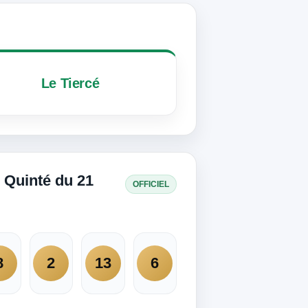
Le Tiercé
 Quinté du 21
OFFICIEL
8
2
13
6