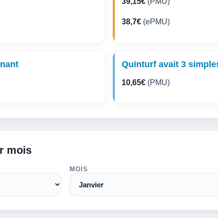
39,15€
(PMU)
38,7€
(ePMU)
gnant
Quinturf avait 3 simple
10,65€
(PMU)
ar mois
MOIS