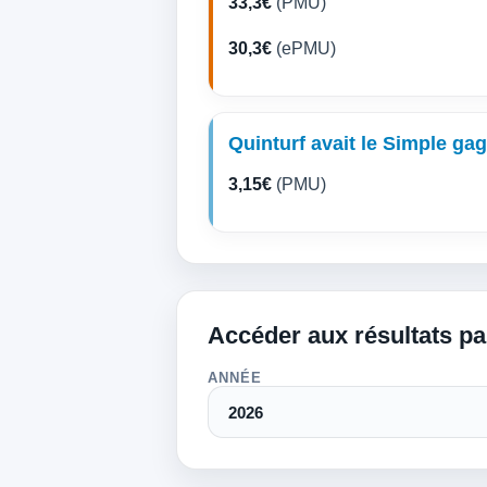
33,3€
(PMU)
30,3€
(ePMU)
Quinturf avait le Simple ga
3,15€
(PMU)
Accéder aux résultats p
ANNÉE