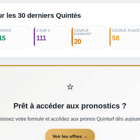
ur les 30 derniers Quintés
TIERCÉ
2 SUR 4
COUPLÉ
COUPLÉ PLACÉ
GAGNANT
15
111
58
20
⭐
Prêt à accéder aux pronostics ?
sissez votre formule et accédez aux pronos Quinturf dès aujourd
Voir les offres →