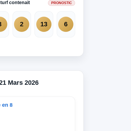
turf contenait
PRONOSTIC
8
2
13
6
 21 Mars 2026
é en 8