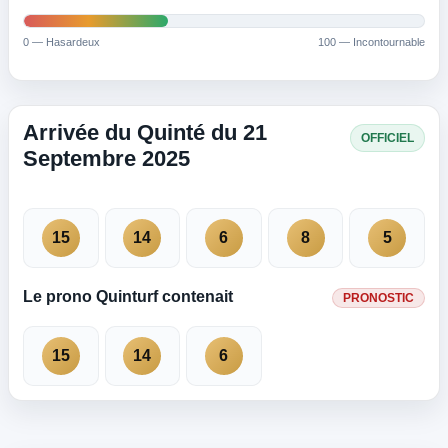
0 — Hasardeux
100 — Incontournable
Arrivée du Quinté du 21
OFFICIEL
Septembre 2025
15
14
6
8
5
Le prono Quinturf contenait
PRONOSTIC
15
14
6