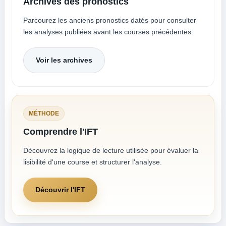
Archives des pronostics
Parcourez les anciens pronostics datés pour consulter
les analyses publiées avant les courses précédentes.
Voir les archives
MÉTHODE
Comprendre l'IFT
Découvrez la logique de lecture utilisée pour évaluer la
lisibilité d'une course et structurer l'analyse.
Découvrir l'IFT