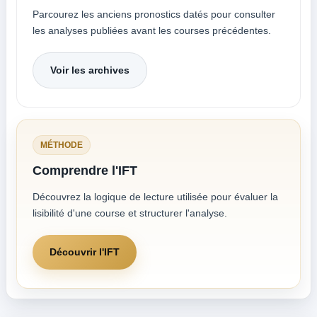
Parcourez les anciens pronostics datés pour consulter
les analyses publiées avant les courses précédentes.
Voir les archives
MÉTHODE
Comprendre l'IFT
Découvrez la logique de lecture utilisée pour évaluer la
lisibilité d'une course et structurer l'analyse.
Découvrir l'IFT