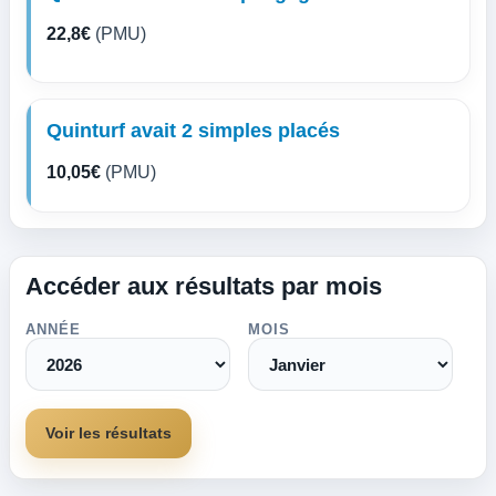
22,8€
(PMU)
Quinturf avait 2 simples placés
10,05€
(PMU)
Accéder aux résultats par mois
ANNÉE
MOIS
Voir les résultats