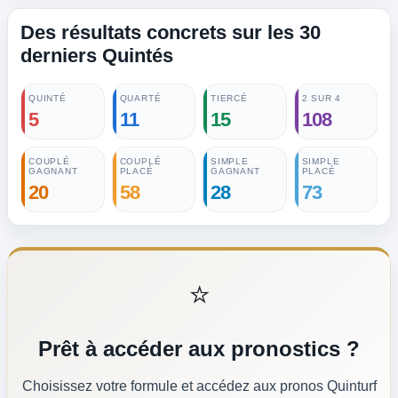
Des résultats concrets sur les 30
derniers Quintés
QUINTÉ
QUARTÉ
TIERCÉ
2 SUR 4
5
11
15
108
COUPLÉ
COUPLÉ
SIMPLE
SIMPLE
GAGNANT
PLACÉ
GAGNANT
PLACÉ
20
58
28
73
⭐
Prêt à accéder aux pronostics ?
Choisissez votre formule et accédez aux pronos Quinturf