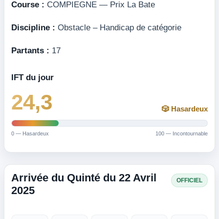
Course :
COMPIEGNE — Prix La Bate
Discipline :
Obstacle – Handicap de catégorie
Partants :
17
IFT du jour
24,3
🎲 Hasardeux
0 — Hasardeux
100 — Incontournable
Arrivée du Quinté du 22 Avril
OFFICIEL
2025