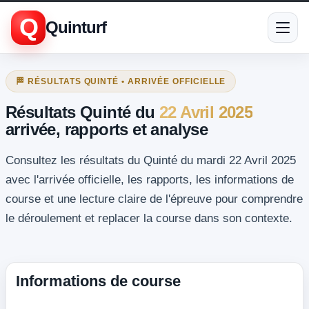
Q
Quinturf
🏁 RÉSULTATS QUINTÉ • ARRIVÉE OFFICIELLE
Résultats Quinté du
22 Avril 2025
arrivée, rapports et analyse
Consultez les résultats du Quinté du mardi 22 Avril 2025
avec l'arrivée officielle, les rapports, les informations de
course et une lecture claire de l'épreuve pour comprendre
le déroulement et replacer la course dans son contexte.
Informations de course