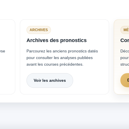
ARCHIVES
MÉ
Archives des pronostics
Com
yse
Parcourez les anciens pronostics datés
Déco
pour consulter les analyses publiées
pour 
avant les courses précédentes.
struc
Voir les archives