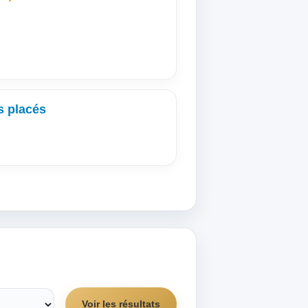
s placés
Voir les résultats