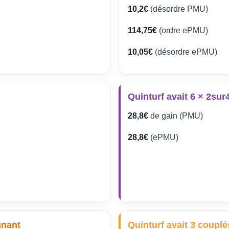
10,2€
(désordre PMU)
114,75€
(ordre ePMU)
10,05€
(désordre ePMU)
Quinturf avait 6 × 2sur
28,8€
de gain (PMU)
28,8€
(ePMU)
gnant
Quinturf avait 3 couplé