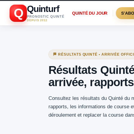
Quinturf
Q
QUINTÉ DU JOUR
S’AB
PRONOSTIC QUINTÉ
DEPUIS 2012
🏁 RÉSULTATS QUINTÉ • ARRIVÉE OFFIC
Résultats Quint
arrivée, rapports
Consultez les résultats du Quinté du me
rapports, les informations de course e
déroulement et replacer la course dan