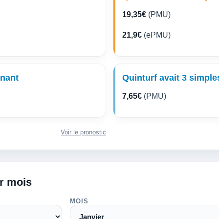
19,35€
(PMU)
21,9€
(ePMU)
gnant
Quinturf avait 3 simple
7,65€
(PMU)
Voir le pronostic
ar mois
MOIS