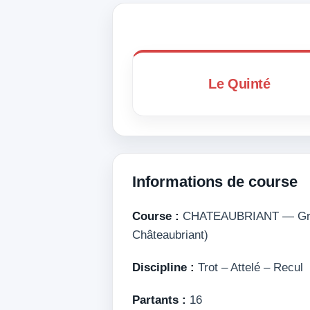
Le Quinté
Informations de course
Course :
CHATEAUBRIANT — Grand
Châteaubriant)
Discipline :
Trot – Attelé – Recul
Partants :
16