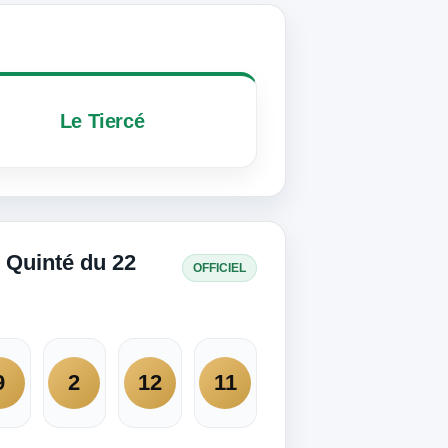
Le Tiercé
 Quinté du 22
OFFICIEL
9
2
12
11