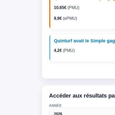
10,65€
(PMU)
9,9€
(ePMU)
Quinturf avait le Simple ga
4,2€
(PMU)
Accéder aux résultats p
ANNÉE