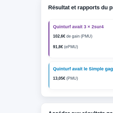
Résultat et rapports du p
Quinturf avait 3 × 2sur4
102,6€
de gain (PMU)
91,8€
(ePMU)
Quinturf avait le Simple ga
13,05€
(PMU)