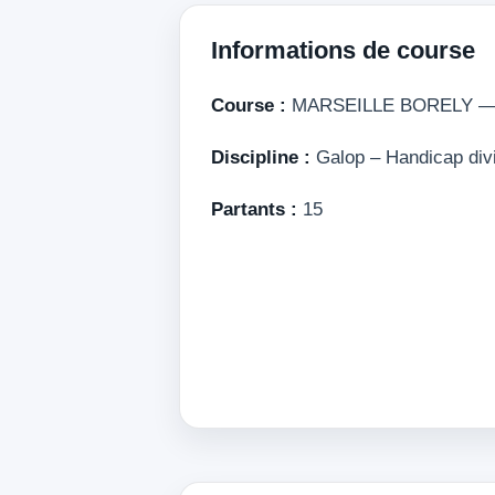
Informations de course
Course :
MARSEILLE BORELY — P
Discipline :
Galop – Handicap div
Partants :
15