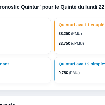
ronostic Quinturf pour le Quinté du lundi 2
Quinturf avait 1 couplé
38,25€
(PMU)
33,75€
(ePMU)
gnant
Quinturf avait 2 simple
9,75€
(PMU)