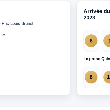
Arrivée du
2023
rix Louis Brunet
isé
6
Le prono Quin
6
1