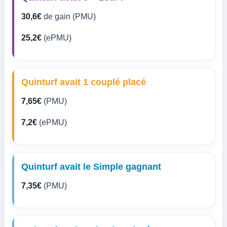
30,6€
de gain (PMU)
25,2€
(ePMU)
Quinturf avait 1 couplé placé
7,65€
(PMU)
7,2€
(ePMU)
Quinturf avait le Simple gagnant
7,35€
(PMU)