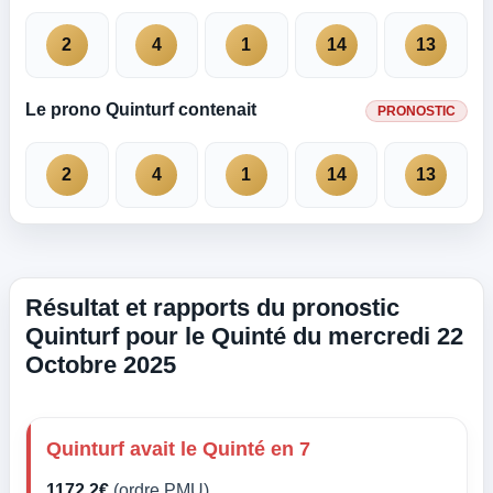
2
4
1
14
13
Le prono Quinturf contenait
PRONOSTIC
2
4
1
14
13
Résultat et rapports du pronostic
Quinturf pour le Quinté du mercredi 22
Octobre 2025
Quinturf avait le Quinté en 7
1172,2€
(ordre PMU)