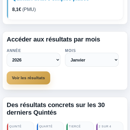
8,1€
(PMU)
Accéder aux résultats par mois
ANNÉE
MOIS
Voir les résultats
Des résultats concrets sur les 30
derniers Quintés
QUINTÉ
QUARTÉ
TIERCÉ
2 SUR 4