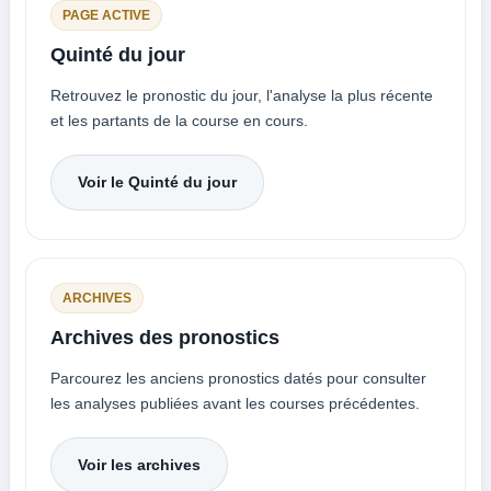
PAGE ACTIVE
Quinté du jour
Retrouvez le pronostic du jour, l'analyse la plus récente
et les partants de la course en cours.
Voir le Quinté du jour
ARCHIVES
Archives des pronostics
Parcourez les anciens pronostics datés pour consulter
les analyses publiées avant les courses précédentes.
Voir les archives