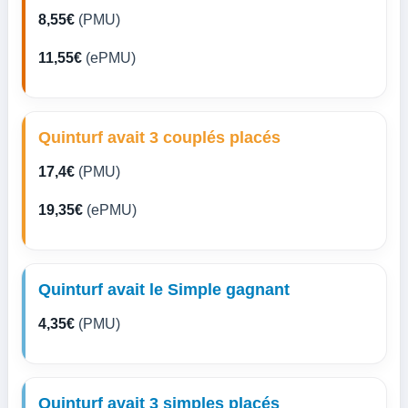
8,55€
(PMU)
11,55€
(ePMU)
Quinturf avait 3 couplés placés
17,4€
(PMU)
19,35€
(ePMU)
Quinturf avait le Simple gagnant
4,35€
(PMU)
Quinturf avait 3 simples placés