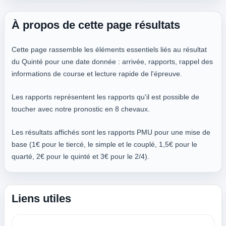
À propos de cette page résultats
Cette page rassemble les éléments essentiels liés au résultat
du Quinté pour une date donnée : arrivée, rapports, rappel des
informations de course et lecture rapide de l'épreuve.
Les rapports représentent les rapports qu'il est possible de
toucher avec notre pronostic en 8 chevaux.
Les résultats affichés sont les rapports PMU pour une mise de
base (1€ pour le tiercé, le simple et le couplé, 1,5€ pour le
quarté, 2€ pour le quinté et 3€ pour le 2/4).
Liens utiles