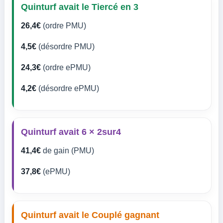
Quinturf avait le Tiercé en 3
26,4€
(ordre PMU)
4,5€
(désordre PMU)
24,3€
(ordre ePMU)
4,2€
(désordre ePMU)
Quinturf avait 6 × 2sur4
41,4€
de gain (PMU)
37,8€
(ePMU)
Quinturf avait le Couplé gagnant