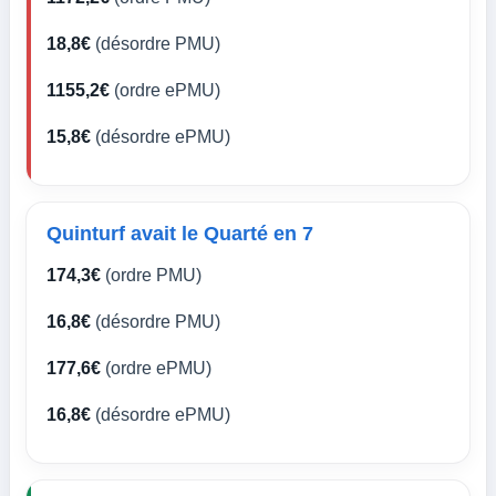
18,8€
(désordre PMU)
1155,2€
(ordre ePMU)
15,8€
(désordre ePMU)
Quinturf avait le Quarté en 7
174,3€
(ordre PMU)
16,8€
(désordre PMU)
177,6€
(ordre ePMU)
16,8€
(désordre ePMU)