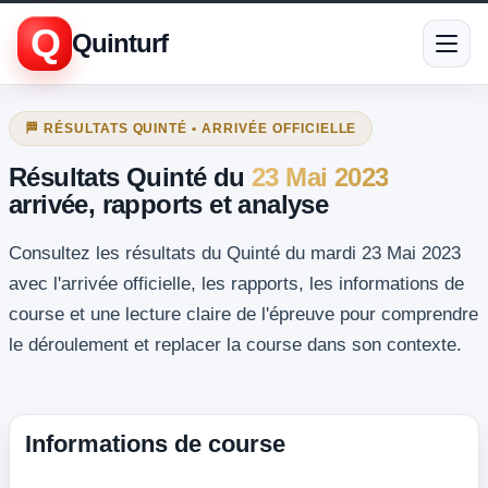
Q
Quinturf
🏁 RÉSULTATS QUINTÉ • ARRIVÉE OFFICIELLE
Résultats Quinté du
23 Mai 2023
arrivée, rapports et analyse
Consultez les résultats du Quinté du mardi 23 Mai 2023
avec l'arrivée officielle, les rapports, les informations de
course et une lecture claire de l'épreuve pour comprendre
le déroulement et replacer la course dans son contexte.
Informations de course