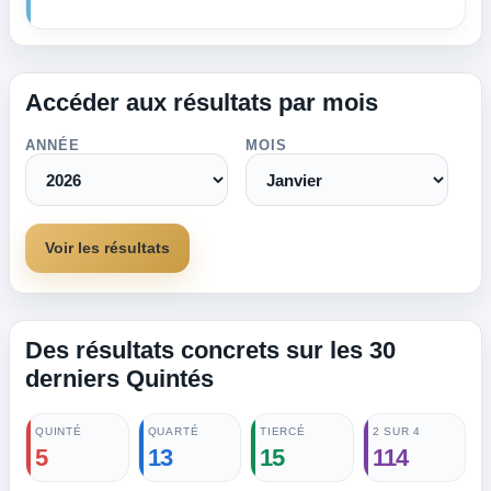
Accéder aux résultats par mois
ANNÉE
MOIS
Voir les résultats
Des résultats concrets sur les 30
derniers Quintés
QUINTÉ
QUARTÉ
TIERCÉ
2 SUR 4
5
13
15
114