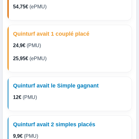
54,75€
(ePMU)
Quinturf avait 1 couplé placé
24,9€
(PMU)
25,95€
(ePMU)
Quinturf avait le Simple gagnant
12€
(PMU)
Quinturf avait 2 simples placés
9,9€
(PMU)