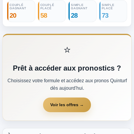
COUPLÉ
COUPLÉ
SIMPLE
SIMPLE
GAGNANT
PLACÉ
GAGNANT
PLACÉ
20
58
28
73
⭐
Prêt à accéder aux pronostics ?
Choisissez votre formule et accédez aux pronos Quinturf
dès aujourd'hui.
Voir les offres →