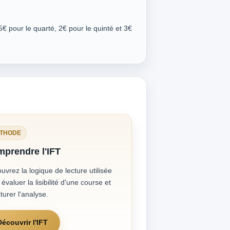
5€ pour le quarté, 2€ pour le quinté et 3€
THODE
prendre l'IFT
uvrez la logique de lecture utilisée
évaluer la lisibilité d'une course et
turer l'analyse.
Découvrir l'IFT