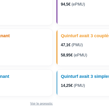
94,5€
(ePMU)
gnant
Quinturf avait 3 couplé
47,1€
(PMU)
58,95€
(ePMU)
gnant
Quinturf avait 3 simple
14,25€
(PMU)
Voir le pronostic