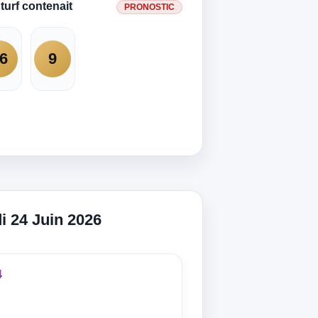
turf contenait
PRONOSTIC
6
9
i 24 Juin 2026
4