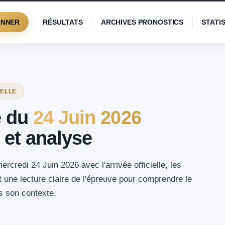
ONNER
RÉSULTATS
ARCHIVES PRONOSTICS
STATI
IELLE
é du
24 Juin 2026
 et analyse
rcredi 24 Juin 2026 avec l'arrivée officielle, les
t une lecture claire de l'épreuve pour comprendre le
s son contexte.