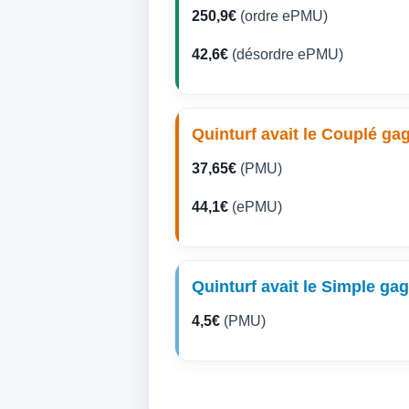
250,9€
(ordre ePMU)
42,6€
(désordre ePMU)
Quinturf avait le Couplé ga
37,65€
(PMU)
44,1€
(ePMU)
Quinturf avait le Simple ga
4,5€
(PMU)