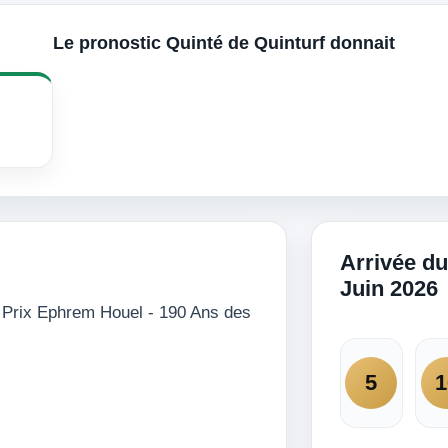
Le pronostic Quinté de Quinturf donnait
Arrivée du
Juin 2026
x Ephrem Houel - 190 Ans des
5
1