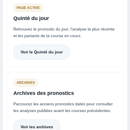
PAGE ACTIVE
Quinté du jour
Retrouvez le pronostic du jour, l'analyse la plus récente
et les partants de la course en cours.
Voir le Quinté du jour
ARCHIVES
Archives des pronostics
Parcourez les anciens pronostics datés pour consulter
les analyses publiées avant les courses précédentes.
Voir les archives