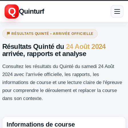
Q
Quinturf
🏁 RÉSULTATS QUINTÉ • ARRIVÉE OFFICIELLE
Résultats Quinté du
24 Août 2024
arrivée, rapports et analyse
Consultez les résultats du Quinté du samedi 24 Août
2024 avec l'arrivée officielle, les rapports, les
informations de course et une lecture claire de l'épreuve
pour comprendre le déroulement et replacer la course
dans son contexte.
Informations de course