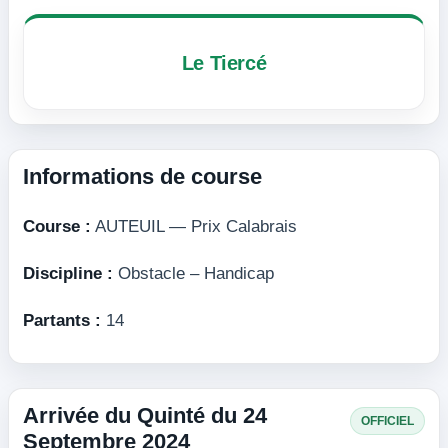
Le Tiercé
Informations de course
Course :
AUTEUIL — Prix Calabrais
Discipline :
Obstacle – Handicap
Partants :
14
Arrivée du Quinté du 24
OFFICIEL
Septembre 2024