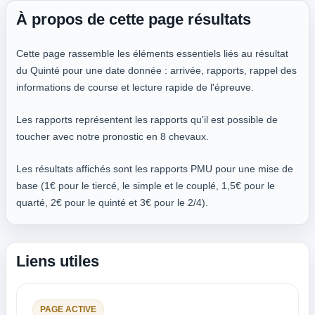
À propos de cette page résultats
Cette page rassemble les éléments essentiels liés au résultat
du Quinté pour une date donnée : arrivée, rapports, rappel des
informations de course et lecture rapide de l'épreuve.
Les rapports représentent les rapports qu'il est possible de
toucher avec notre pronostic en 8 chevaux.
Les résultats affichés sont les rapports PMU pour une mise de
base (1€ pour le tiercé, le simple et le couplé, 1,5€ pour le
quarté, 2€ pour le quinté et 3€ pour le 2/4).
Liens utiles
PAGE ACTIVE