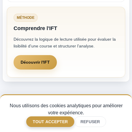
MÉTHODE
Comprendre l'IFT
Découvrez la logique de lecture utilisée pour évaluer la
lisibilité d'une course et structurer l'analyse.
Découvrir l'IFT
Nous utilisons des cookies analytiques pour améliorer
Pronostics Quinté du jour, analyse des partants et indice de fiabilité turf —
pour miser avec méthode sur les courses PMU.
votre expérience.
CGV
Mentions légales
Gérer mes cookies
FAQ
TOUT ACCEPTER
REFUSER
Contact
©
2026 Quinturf