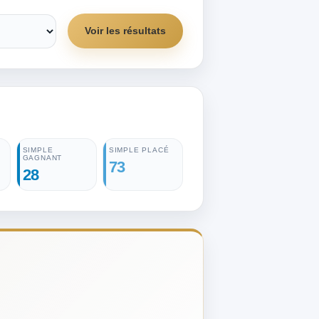
Voir les résultats
SIMPLE
SIMPLE PLACÉ
GAGNANT
73
28