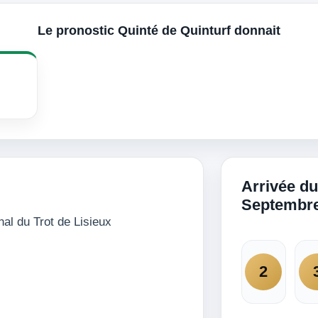
Le pronostic Quinté de Quinturf donnait
Arrivée du
Septembre
l du Trot de Lisieux
2