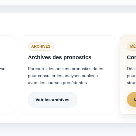
ARCHIVES
MÉ
Archives des pronostics
Com
yse
Parcourez les anciens pronostics datés
Déco
pour consulter les analyses publiées
pour 
avant les courses précédentes.
struc
Voir les archives