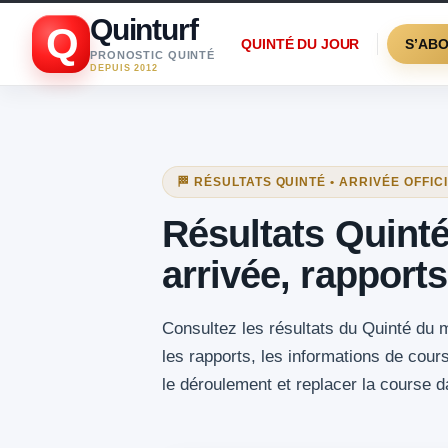
Quinturf
Q
QUINTÉ DU JOUR
S’AB
PRONOSTIC QUINTÉ
DEPUIS 2012
🏁 RÉSULTATS QUINTÉ • ARRIVÉE OFFIC
Résultats Quint
arrivée, rapports
Consultez les résultats du Quinté du m
les rapports, les informations de cour
le déroulement et replacer la course 