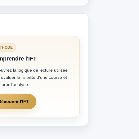
THODE
prendre l'IFT
uvrez la logique de lecture utilisée
évaluer la lisibilité d'une course et
turer l'analyse.
Découvrir l'IFT