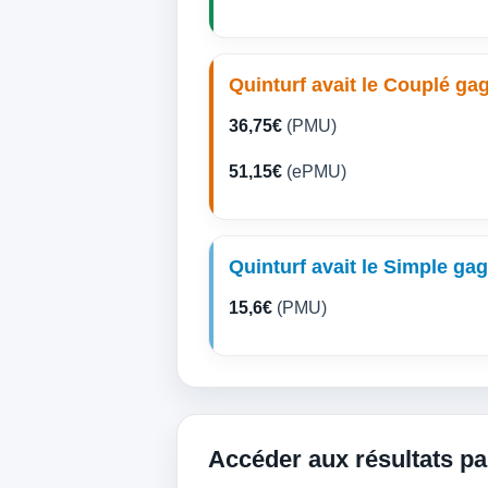
Quinturf avait le Couplé ga
36,75€
(PMU)
51,15€
(ePMU)
Quinturf avait le Simple ga
15,6€
(PMU)
Accéder aux résultats p