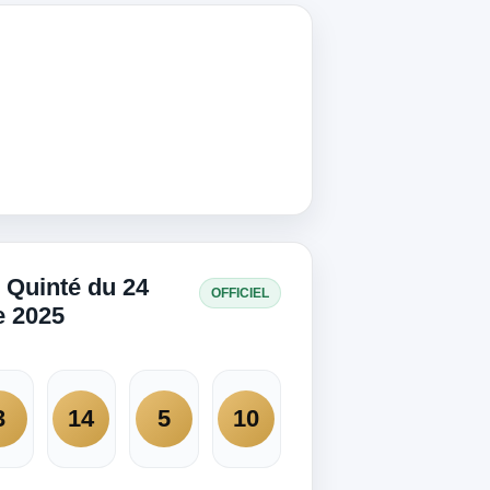
 Quinté du 24
OFFICIEL
 2025
3
14
5
10