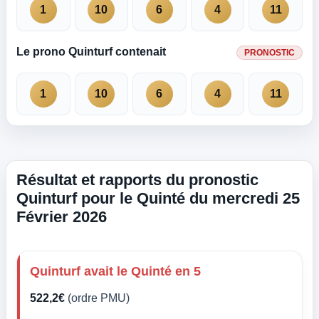
1
10
6
4
11
Le prono Quinturf contenait
PRONOSTIC
1
10
6
4
11
Résultat et rapports du pronostic
Quinturf pour le Quinté du mercredi 25
Février 2026
Quinturf avait le Quinté en 5
522,2€
(ordre PMU)