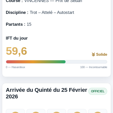
Course :
VINCENNES — Prix de Sedan
Discipline :
Trot – Attelé – Autostart
Partants :
15
IFT du jour
59,6
🥈 Solide
0 — Hasardeux
100 — Incontournable
Arrivée du Quinté du 25 Février
OFFICIEL
2026