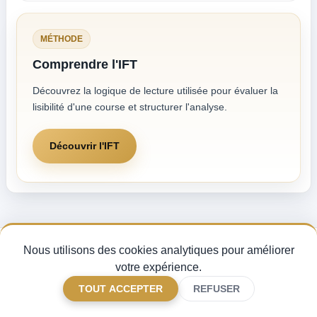
MÉTHODE
Comprendre l'IFT
Découvrez la logique de lecture utilisée pour évaluer la
lisibilité d'une course et structurer l'analyse.
Découvrir l'IFT
Nous utilisons des cookies analytiques pour améliorer
Pronostics Quinté du jour, analyse des partants et indice de fiabilité turf —
pour miser avec méthode sur les courses PMU.
votre expérience.
CGV
Mentions légales
Gérer mes cookies
FAQ
TOUT ACCEPTER
REFUSER
Contact
©
2026 Quinturf