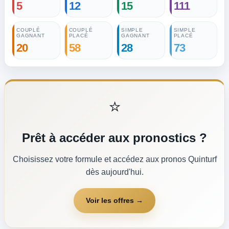
5
12
15
111
COUPLÉ
COUPLÉ
SIMPLE
SIMPLE
GAGNANT
PLACÉ
GAGNANT
PLACÉ
20
58
28
73
⭐
Prêt à accéder aux pronostics ?
Choisissez votre formule et accédez aux pronos Quinturf
dès aujourd'hui.
Voir les offres →