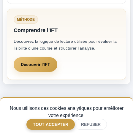
MÉTHODE
Comprendre l'IFT
Découvrez la logique de lecture utilisée pour évaluer la
lisibilité d'une course et structurer l'analyse.
Découvrir l'IFT
Nous utilisons des cookies analytiques pour améliorer
Pronostics Quinté du jour, analyse des partants et indice de fiabilité turf —
pour miser avec méthode sur les courses PMU.
votre expérience.
CGV
Mentions légales
Gérer mes cookies
FAQ
TOUT ACCEPTER
REFUSER
Contact
©
2026 Quinturf