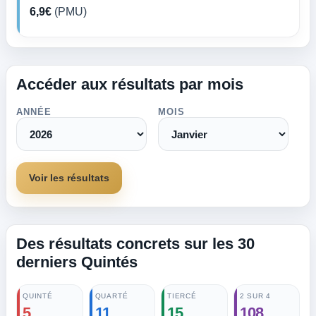
6,9€
(PMU)
Accéder aux résultats par mois
ANNÉE
MOIS
Voir les résultats
Des résultats concrets sur les 30
derniers Quintés
QUINTÉ
QUARTÉ
TIERCÉ
2 SUR 4
5
11
15
108