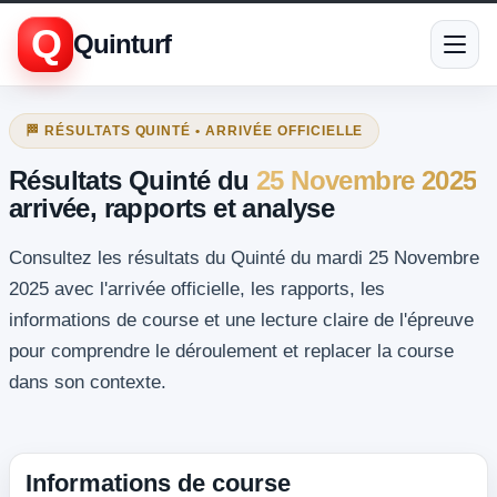
Q
Quinturf
🏁 RÉSULTATS QUINTÉ • ARRIVÉE OFFICIELLE
Résultats Quinté du
25 Novembre 2025
arrivée, rapports et analyse
Consultez les résultats du Quinté du mardi 25 Novembre
2025 avec l'arrivée officielle, les rapports, les
informations de course et une lecture claire de l'épreuve
pour comprendre le déroulement et replacer la course
dans son contexte.
Informations de course